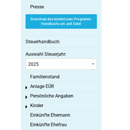
Presse
Download des kostenlosen Programm-
Handbuchs als .pdf Datei
Steuerhandbuch:
Auswahl Steuerjahr:
Familienstand
Anlage EÜR
Toggle menu
Persönliche Angaben
Toggle menu
Kinder
Toggle menu
Einkünfte Ehemann
Einkünfte Ehefrau