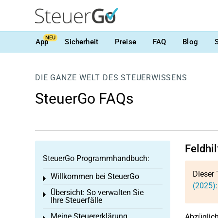
NEU
App
Sicherheit
Preise
FAQ
Blog
DIE GANZE WELT DES STEUERWISSENS
SteuerGo FAQs
Feldhi
SteuerGo Programmhandbuch:
Dieser 
Willkommen bei SteuerGo
Toggle menu
(2025):
Übersicht: So verwalten Sie
Toggle menu
Ihre Steuerfälle
Meine Steuererklärung
Abzüglich