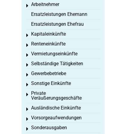
Arbeitnehmer
Toggle menu
Ersatzleistungen Ehemann
Ersatzleistungen Ehefrau
Kapitaleinkünfte
Toggle menu
Renteneinkünfte
Toggle menu
Vermietungseinkünfte
Toggle menu
Selbständige Tätigkeiten
Toggle menu
Gewerbebetriebe
Toggle menu
Sonstige Einkünfte
Toggle menu
Private
Toggle menu
Veräußerungsgeschäfte
Ausländische Einkünfte
Toggle menu
Vorsorgeaufwendungen
Toggle menu
Sonderausgaben
Toggle menu