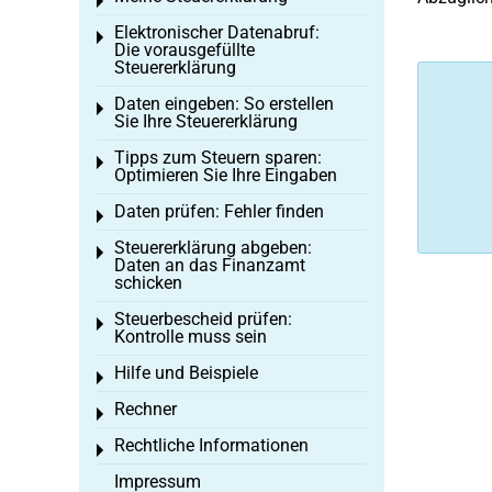
Toggle menu
Elektronischer Datenabruf:
Toggle menu
Die vorausgefüllte
Steuererklärung
Daten eingeben: So erstellen
Toggle menu
Sie Ihre Steuererklärung
Tipps zum Steuern sparen:
Toggle menu
Optimieren Sie Ihre Eingaben
Daten prüfen: Fehler finden
Toggle menu
Steuererklärung abgeben:
Toggle menu
Daten an das Finanzamt
schicken
Steuerbescheid prüfen:
Toggle menu
Kontrolle muss sein
Hilfe und Beispiele
Toggle menu
Rechner
Toggle menu
Rechtliche Informationen
Toggle menu
Impressum