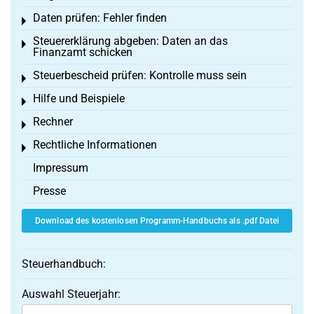
Daten prüfen: Fehler finden
Toggle menu
Steuererklärung abgeben: Daten an das
Toggle menu
Finanzamt schicken
Steuerbescheid prüfen: Kontrolle muss sein
Toggle menu
Hilfe und Beispiele
Toggle menu
Rechner
Toggle menu
Rechtliche Informationen
Toggle menu
Impressum
Presse
Download des kostenlosen Programm-Handbuchs als .pdf Datei
Steuerhandbuch:
Auswahl Steuerjahr: