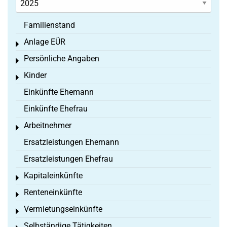
Familienstand
Anlage EÜR
Toggle menu
Persönliche Angaben
Toggle menu
Kinder
Toggle menu
Einkünfte Ehemann
Einkünfte Ehefrau
Arbeitnehmer
Toggle menu
Ersatzleistungen Ehemann
Ersatzleistungen Ehefrau
Kapitaleinkünfte
Toggle menu
Renteneinkünfte
Toggle menu
Vermietungseinkünfte
Toggle menu
Selbständige Tätigkeiten