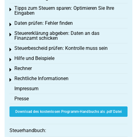
Tipps zum Steuern sparen: Optimieren Sie Ihre
Toggle menu
Eingaben
Daten prüfen: Fehler finden
Toggle menu
Steuererklärung abgeben: Daten an das
Toggle menu
Finanzamt schicken
Steuerbescheid prüfen: Kontrolle muss sein
Toggle menu
Hilfe und Beispiele
Toggle menu
Rechner
Toggle menu
Rechtliche Informationen
Toggle menu
Impressum
Presse
Download des kostenlosen Programm-Handbuchs als .pdf Datei
Steuerhandbuch: