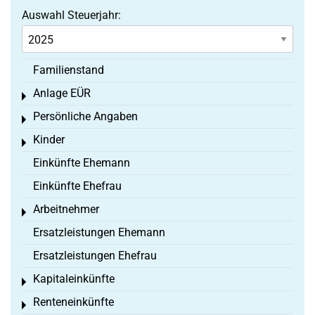
Auswahl Steuerjahr:
Familienstand
Anlage EÜR
Toggle menu
Persönliche Angaben
Toggle menu
Kinder
Toggle menu
Einkünfte Ehemann
Einkünfte Ehefrau
Arbeitnehmer
Toggle menu
Ersatzleistungen Ehemann
Ersatzleistungen Ehefrau
Kapitaleinkünfte
Toggle menu
Renteneinkünfte
Toggle menu