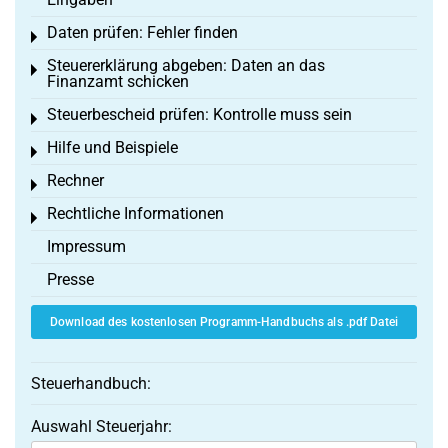
Daten prüfen: Fehler finden
Toggle menu
Steuererklärung abgeben: Daten an das
Toggle menu
Finanzamt schicken
Steuerbescheid prüfen: Kontrolle muss sein
Toggle menu
Hilfe und Beispiele
Toggle menu
Rechner
Toggle menu
Rechtliche Informationen
Toggle menu
Impressum
Presse
Download des kostenlosen Programm-Handbuchs als .pdf Datei
Steuerhandbuch:
Auswahl Steuerjahr: