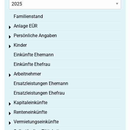
Familienstand
Anlage EÜR
Toggle menu
Persönliche Angaben
Toggle menu
Kinder
Toggle menu
Einkünfte Ehemann
Einkünfte Ehefrau
Arbeitnehmer
Toggle menu
Ersatzleistungen Ehemann
Ersatzleistungen Ehefrau
Kapitaleinkünfte
Toggle menu
Renteneinkünfte
Toggle menu
Vermietungseinkünfte
Toggle menu