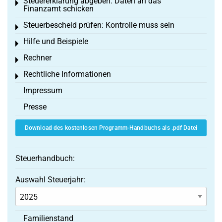
Steuererklärung abgeben: Daten an das
Toggle menu
Finanzamt schicken
Steuerbescheid prüfen: Kontrolle muss sein
Toggle menu
Hilfe und Beispiele
Toggle menu
Rechner
Toggle menu
Rechtliche Informationen
Toggle menu
Impressum
Presse
Download des kostenlosen Programm-Handbuchs als .pdf Datei
Steuerhandbuch:
Auswahl Steuerjahr:
Familienstand