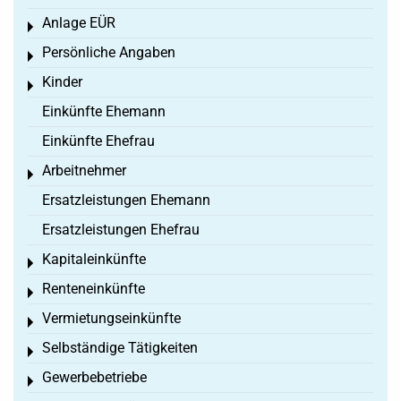
Anlage EÜR
Toggle menu
Persönliche Angaben
Toggle menu
Kinder
Toggle menu
Einkünfte Ehemann
Einkünfte Ehefrau
Arbeitnehmer
Toggle menu
Ersatzleistungen Ehemann
Ersatzleistungen Ehefrau
Kapitaleinkünfte
Toggle menu
Renteneinkünfte
Toggle menu
Vermietungseinkünfte
Toggle menu
Selbständige Tätigkeiten
Toggle menu
Gewerbebetriebe
Toggle menu