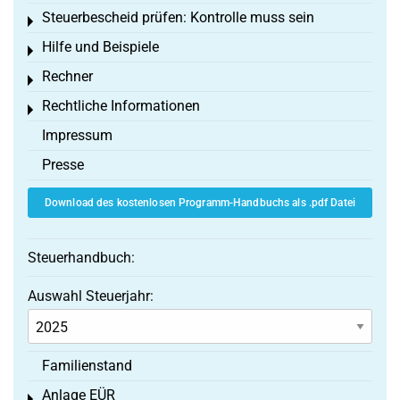
Steuerbescheid prüfen: Kontrolle muss sein
Toggle menu
Hilfe und Beispiele
Toggle menu
Rechner
Toggle menu
Rechtliche Informationen
Toggle menu
Impressum
Presse
Download des kostenlosen Programm-Handbuchs als .pdf Datei
Steuerhandbuch:
Auswahl Steuerjahr:
Familienstand
Anlage EÜR