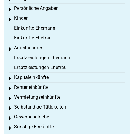
Toggle menu
Persönliche Angaben
Toggle menu
Kinder
Toggle menu
Einkünfte Ehemann
Einkünfte Ehefrau
Arbeitnehmer
Toggle menu
Ersatzleistungen Ehemann
Ersatzleistungen Ehefrau
Kapitaleinkünfte
Toggle menu
Renteneinkünfte
Toggle menu
Vermietungseinkünfte
Toggle menu
Selbständige Tätigkeiten
Toggle menu
Gewerbebetriebe
Toggle menu
Sonstige Einkünfte
Toggle menu