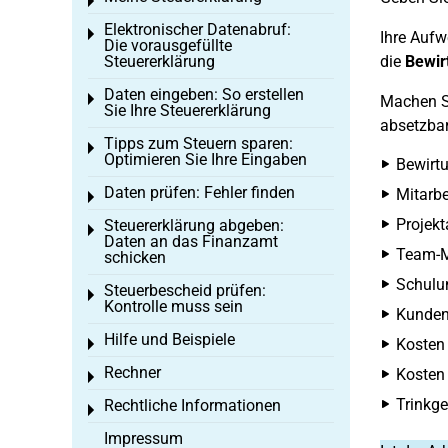
Toggle menu
Elektronischer Datenabruf:
Toggle menu
Ihre Aufw
Die vorausgefüllte
Steuererklärung
die
Bewirt
Daten eingeben: So erstellen
Toggle menu
Machen Si
Sie Ihre Steuererklärung
absetzbar
Tipps zum Steuern sparen:
Toggle menu
Optimieren Sie Ihre Eingaben
Bewirt
Daten prüfen: Fehler finden
Mitarbe
Toggle menu
Projek
Steuererklärung abgeben:
Toggle menu
Daten an das Finanzamt
Team-M
schicken
Schulun
Steuerbescheid prüfen:
Toggle menu
Kontrolle muss sein
Kunden
Hilfe und Beispiele
Kosten 
Toggle menu
Rechner
Kosten 
Toggle menu
Trinkge
Rechtliche Informationen
Toggle menu
Impressum