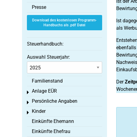
Ist der A
Presse
Bewirtung
Ist dageg
Download des kostenlosen Programm-
Handbuchs als .pdf Datei
als Werbu
Entstehen
Steuerhandbuch:
ebenfall
Bewirtung
Auswahl Steuerjahr:
Nachweisv
Einkaufs
Familienstand
Der
Zeitp
Wochene
Anlage EÜR
Toggle menu
Persönliche Angaben
Toggle menu
Kinder
Toggle menu
Einkünfte Ehemann
Einkünfte Ehefrau