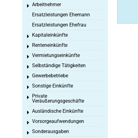
Arbeitnehmer
Toggle menu
Ersatzleistungen Ehemann
Ersatzleistungen Ehefrau
Kapitaleinkünfte
Toggle menu
Renteneinkünfte
Toggle menu
Vermietungseinkünfte
Toggle menu
Selbständige Tätigkeiten
Toggle menu
Gewerbebetriebe
Toggle menu
Sonstige Einkünfte
Toggle menu
Private
Toggle menu
Veräußerungsgeschäfte
Ausländische Einkünfte
Toggle menu
Vorsorgeaufwendungen
Toggle menu
Sonderausgaben
Toggle menu