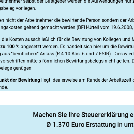
rbeitnehmer selbst der Gastgeber werden die Aufwendungen nur
sbeleg vorliegen.
en nicht der Arbeitnehmer die bewirtende Person sondern der A
ngskosten geltend gemacht werden (BFH-Urteil vom 19.6.2008, 
 die Kosten ausschließlich für die Bewirtung von Kollegen und
s
zu 100 %
angesetzt werden. Es handelt sich hier um die Bewirt
 aus "beruflichem" Anlass (R 4.10 Abs. 6 und 7 EStR). Dies wied
orschriften mittels förmlichen Bewirtungsbelegs nicht gelten.
belege genügen.
unkt der Bewirtung
liegt idealerweise am Rande der Arbeitszeit
nde.
Machen Sie Ihre Steuererklärung e
Ø 1.370 Euro Erstattung in unt