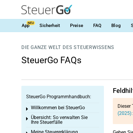
NEU
App
Sicherheit
Preise
FAQ
Blog
DIE GANZE WELT DES STEUERWISSENS
SteuerGo FAQs
Feldhi
SteuerGo Programmhandbuch:
Dieser 
Willkommen bei SteuerGo
Toggle menu
(2025)
Übersicht: So verwalten Sie
Toggle menu
Ihre Steuerfälle
Meine Steuererklärung
Geben Si