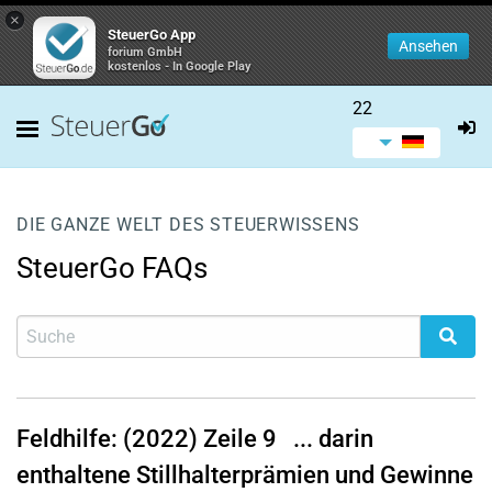
×
SteuerGo App
Ansehen
forium GmbH
kostenlos - In Google Play
22
DIE GANZE WELT DES STEUERWISSENS
SteuerGo FAQs
Feldhilfe: (2022)
Zeile 9
... darin
enthaltene Stillhalterprämien und Gewinne