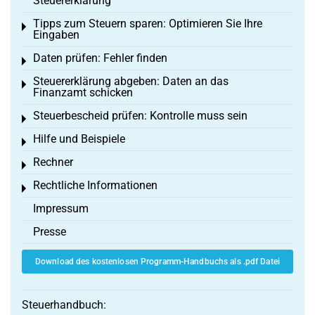
Steuererklärung
Tipps zum Steuern sparen: Optimieren Sie Ihre
Toggle menu
Eingaben
Daten prüfen: Fehler finden
Toggle menu
Steuererklärung abgeben: Daten an das
Toggle menu
Finanzamt schicken
Steuerbescheid prüfen: Kontrolle muss sein
Toggle menu
Hilfe und Beispiele
Toggle menu
Rechner
Toggle menu
Rechtliche Informationen
Toggle menu
Impressum
Presse
Download des kostenlosen Programm-Handbuchs als .pdf Datei
Steuerhandbuch: