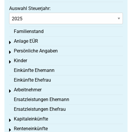
Auswahl Steuerjahr:
Familienstand
Anlage EÜR
Toggle menu
Persönliche Angaben
Toggle menu
Kinder
Toggle menu
Einkünfte Ehemann
Einkünfte Ehefrau
Arbeitnehmer
Toggle menu
Ersatzleistungen Ehemann
Ersatzleistungen Ehefrau
Kapitaleinkünfte
Toggle menu
Renteneinkünfte
Toggle menu