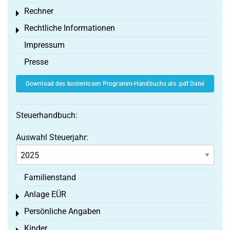
Rechner
Toggle menu
Rechtliche Informationen
Toggle menu
Impressum
Presse
Download des kostenlosen Programm-Handbuchs als .pdf Datei
Steuerhandbuch:
Auswahl Steuerjahr:
Familienstand
Anlage EÜR
Toggle menu
Persönliche Angaben
Toggle menu
Kinder