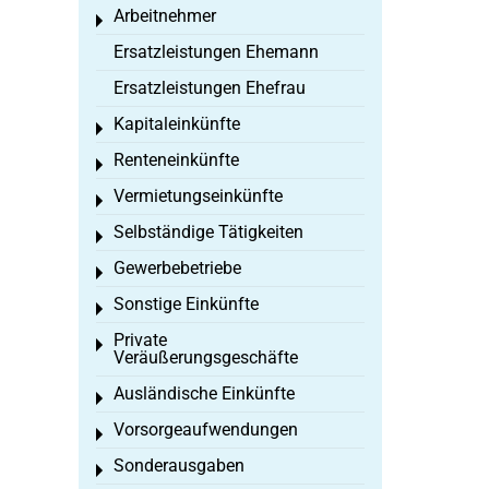
Arbeitnehmer
Toggle menu
Ersatzleistungen Ehemann
Ersatzleistungen Ehefrau
Kapitaleinkünfte
Toggle menu
Renteneinkünfte
Toggle menu
Vermietungseinkünfte
Toggle menu
Selbständige Tätigkeiten
Toggle menu
Gewerbebetriebe
Toggle menu
Sonstige Einkünfte
Toggle menu
Private
Toggle menu
Veräußerungsgeschäfte
Ausländische Einkünfte
Toggle menu
Vorsorgeaufwendungen
Toggle menu
Sonderausgaben
Toggle menu