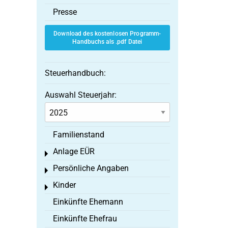
Presse
Download des kostenlosen Programm-
Handbuchs als .pdf Datei
Steuerhandbuch:
Auswahl Steuerjahr:
Familienstand
Anlage EÜR
Toggle menu
Persönliche Angaben
Toggle menu
Kinder
Toggle menu
Einkünfte Ehemann
Einkünfte Ehefrau