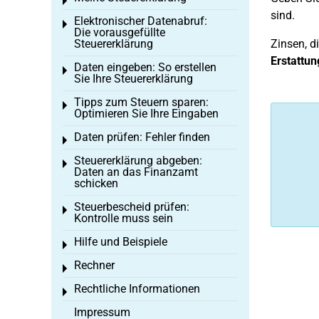
Toggle menu
sind.
Elektronischer Datenabruf:
Toggle menu
Die vorausgefüllte
Steuererklärung
Zinsen, d
Erstattun
Daten eingeben: So erstellen
Toggle menu
Sie Ihre Steuererklärung
Tipps zum Steuern sparen:
Toggle menu
Optimieren Sie Ihre Eingaben
Daten prüfen: Fehler finden
Toggle menu
Steuererklärung abgeben:
Toggle menu
Daten an das Finanzamt
schicken
Steuerbescheid prüfen:
Toggle menu
Kontrolle muss sein
Hilfe und Beispiele
Toggle menu
Rechner
Toggle menu
Rechtliche Informationen
Toggle menu
Impressum