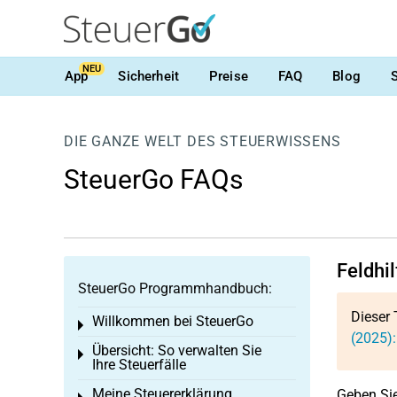
NEU
App
Sicherheit
Preise
FAQ
Blog
DIE GANZE WELT DES STEUERWISSENS
SteuerGo FAQs
Feldhi
SteuerGo Programmhandbuch:
Dieser 
Willkommen bei SteuerGo
Toggle menu
(2025)
Übersicht: So verwalten Sie
Toggle menu
Ihre Steuerfälle
Meine Steuererklärung
Geben Sie