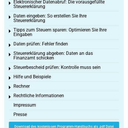
Elektronischer Datenabruf: Die vorausgefüllte
Toggle menu
Steuererklärung
Daten eingeben: So erstellen Sie Ihre
Toggle menu
Steuererklärung
Tipps zum Steuern sparen: Optimieren Sie Ihre
Toggle menu
Eingaben
Daten prüfen: Fehler finden
Toggle menu
Steuererklärung abgeben: Daten an das
Toggle menu
Finanzamt schicken
Steuerbescheid prüfen: Kontrolle muss sein
Toggle menu
Hilfe und Beispiele
Toggle menu
Rechner
Toggle menu
Rechtliche Informationen
Toggle menu
Impressum
Presse
Download des kostenlosen Programm-Handbuchs als .pdf Datei