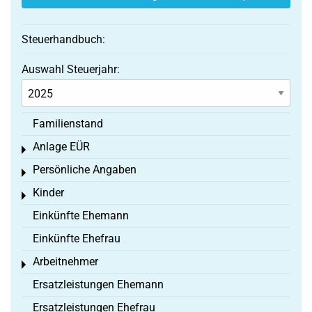
Steuerhandbuch:
Auswahl Steuerjahr:
Familienstand
Anlage EÜR
Toggle menu
Persönliche Angaben
Toggle menu
Kinder
Toggle menu
Einkünfte Ehemann
Einkünfte Ehefrau
Arbeitnehmer
Toggle menu
Ersatzleistungen Ehemann
Ersatzleistungen Ehefrau