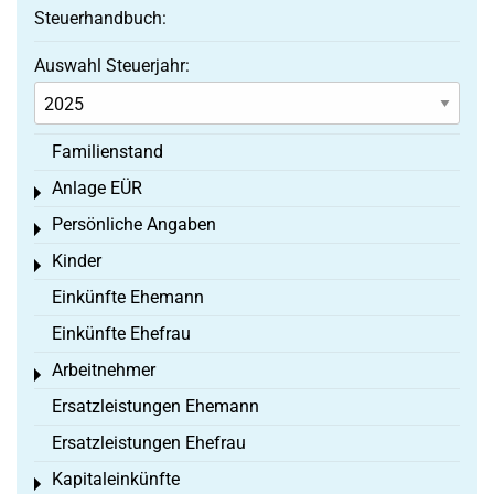
Steuerhandbuch:
Auswahl Steuerjahr:
Familienstand
Anlage EÜR
Toggle menu
Persönliche Angaben
Toggle menu
Kinder
Toggle menu
Einkünfte Ehemann
Einkünfte Ehefrau
Arbeitnehmer
Toggle menu
Ersatzleistungen Ehemann
Ersatzleistungen Ehefrau
Kapitaleinkünfte
Toggle menu