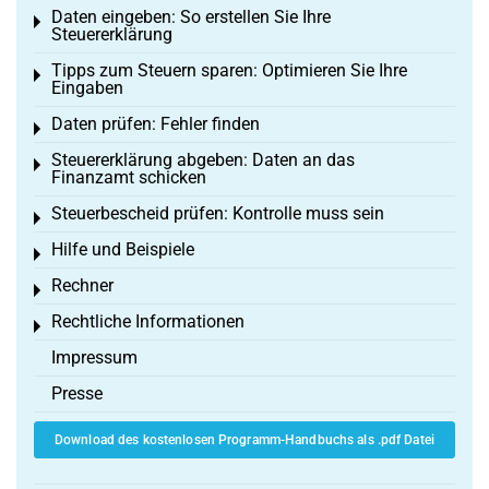
Daten eingeben: So erstellen Sie Ihre
Toggle menu
Steuererklärung
Tipps zum Steuern sparen: Optimieren Sie Ihre
Toggle menu
Eingaben
Daten prüfen: Fehler finden
Toggle menu
Steuererklärung abgeben: Daten an das
Toggle menu
Finanzamt schicken
Steuerbescheid prüfen: Kontrolle muss sein
Toggle menu
Hilfe und Beispiele
Toggle menu
Rechner
Toggle menu
Rechtliche Informationen
Toggle menu
Impressum
Presse
Download des kostenlosen Programm-Handbuchs als .pdf Datei