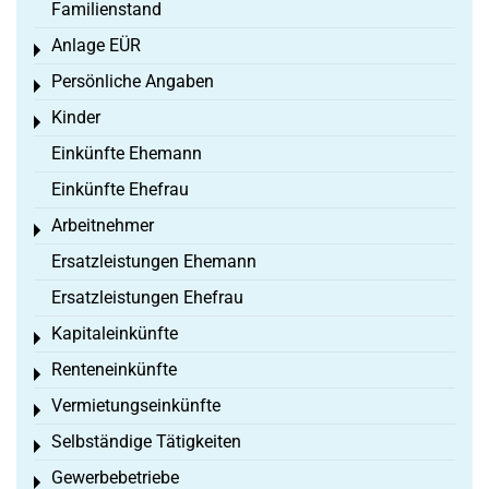
Familienstand
Anlage EÜR
Toggle menu
Persönliche Angaben
Toggle menu
Kinder
Toggle menu
Einkünfte Ehemann
Einkünfte Ehefrau
Arbeitnehmer
Toggle menu
Ersatzleistungen Ehemann
Ersatzleistungen Ehefrau
Kapitaleinkünfte
Toggle menu
Renteneinkünfte
Toggle menu
Vermietungseinkünfte
Toggle menu
Selbständige Tätigkeiten
Toggle menu
Gewerbebetriebe
Toggle menu