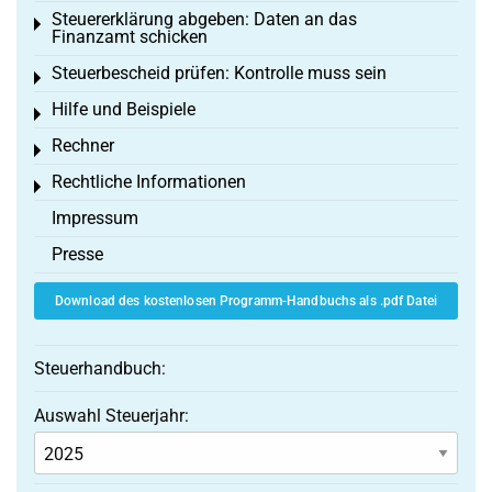
Steuererklärung abgeben: Daten an das
Toggle menu
Finanzamt schicken
Steuerbescheid prüfen: Kontrolle muss sein
Toggle menu
Hilfe und Beispiele
Toggle menu
Rechner
Toggle menu
Rechtliche Informationen
Toggle menu
Impressum
Presse
Download des kostenlosen Programm-Handbuchs als .pdf Datei
Steuerhandbuch:
Auswahl Steuerjahr: