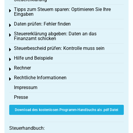
Tipps zum Steuern sparen: Optimieren Sie Ihre
Toggle menu
Eingaben
Daten prüfen: Fehler finden
Toggle menu
Steuererklärung abgeben: Daten an das
Toggle menu
Finanzamt schicken
Steuerbescheid prüfen: Kontrolle muss sein
Toggle menu
Hilfe und Beispiele
Toggle menu
Rechner
Toggle menu
Rechtliche Informationen
Toggle menu
Impressum
Presse
Download des kostenlosen Programm-Handbuchs als .pdf Datei
Steuerhandbuch: