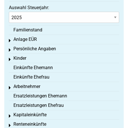
Auswahl Steuerjahr:
Familienstand
Anlage EÜR
Toggle menu
Persönliche Angaben
Toggle menu
Kinder
Toggle menu
Einkünfte Ehemann
Einkünfte Ehefrau
Arbeitnehmer
Toggle menu
Ersatzleistungen Ehemann
Ersatzleistungen Ehefrau
Kapitaleinkünfte
Toggle menu
Renteneinkünfte
Toggle menu