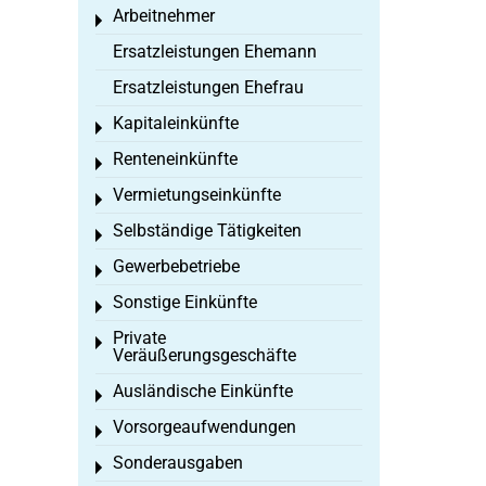
Arbeitnehmer
Toggle menu
Ersatzleistungen Ehemann
Ersatzleistungen Ehefrau
Kapitaleinkünfte
Toggle menu
Renteneinkünfte
Toggle menu
Vermietungseinkünfte
Toggle menu
Selbständige Tätigkeiten
Toggle menu
Gewerbebetriebe
Toggle menu
Sonstige Einkünfte
Toggle menu
Private
Toggle menu
Veräußerungsgeschäfte
Ausländische Einkünfte
Toggle menu
Vorsorgeaufwendungen
Toggle menu
Sonderausgaben
Toggle menu