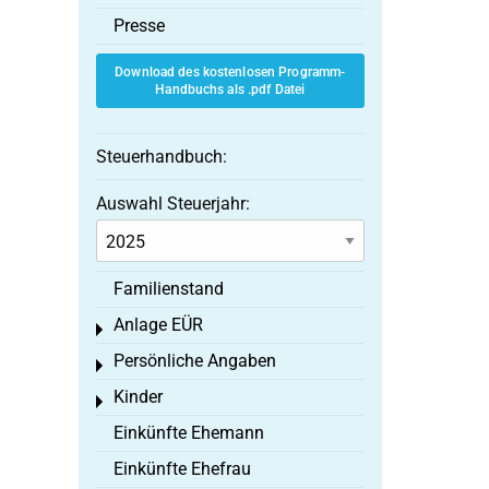
Presse
Download des kostenlosen Programm-
Handbuchs als .pdf Datei
Steuerhandbuch:
Auswahl Steuerjahr:
Familienstand
Anlage EÜR
Toggle menu
Persönliche Angaben
Toggle menu
Kinder
Toggle menu
Einkünfte Ehemann
Einkünfte Ehefrau