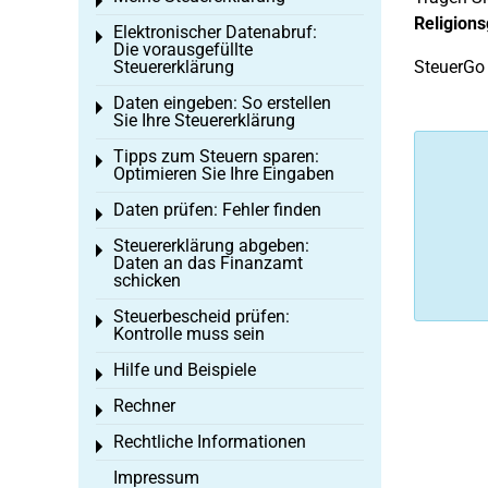
Toggle menu
Religion
Elektronischer Datenabruf:
Toggle menu
Die vorausgefüllte
Steuererklärung
SteuerGo 
Daten eingeben: So erstellen
Toggle menu
Sie Ihre Steuererklärung
Tipps zum Steuern sparen:
Toggle menu
Optimieren Sie Ihre Eingaben
Daten prüfen: Fehler finden
Toggle menu
Steuererklärung abgeben:
Toggle menu
Daten an das Finanzamt
schicken
Steuerbescheid prüfen:
Toggle menu
Kontrolle muss sein
Hilfe und Beispiele
Toggle menu
Rechner
Toggle menu
Rechtliche Informationen
Toggle menu
Impressum