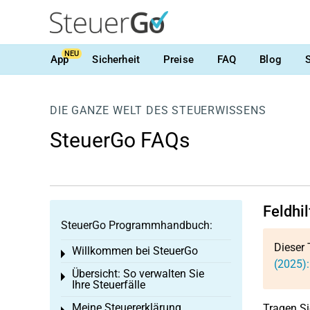
NEU
App
Sicherheit
Preise
FAQ
Blog
DIE GANZE WELT DES STEUERWISSENS
SteuerGo FAQs
Feldhi
SteuerGo Programmhandbuch:
Dieser 
Willkommen bei SteuerGo
Toggle menu
(2025)
Übersicht: So verwalten Sie
Toggle menu
Ihre Steuerfälle
Meine Steuererklärung
Tragen Si