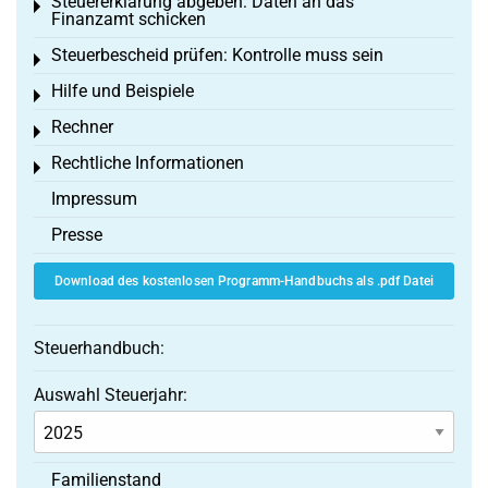
Steuererklärung abgeben: Daten an das
Toggle menu
Finanzamt schicken
Steuerbescheid prüfen: Kontrolle muss sein
Toggle menu
Hilfe und Beispiele
Toggle menu
Rechner
Toggle menu
Rechtliche Informationen
Toggle menu
Impressum
Presse
Download des kostenlosen Programm-Handbuchs als .pdf Datei
Steuerhandbuch:
Auswahl Steuerjahr:
Familienstand