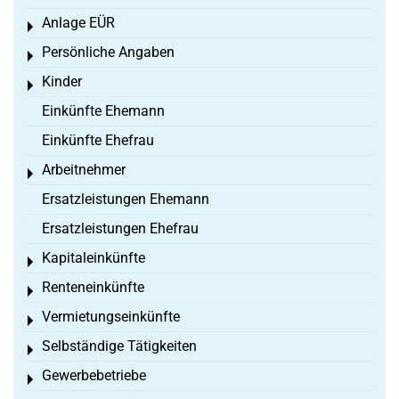
Anlage EÜR
Toggle menu
Persönliche Angaben
Toggle menu
Kinder
Toggle menu
Einkünfte Ehemann
Einkünfte Ehefrau
Arbeitnehmer
Toggle menu
Ersatzleistungen Ehemann
Ersatzleistungen Ehefrau
Kapitaleinkünfte
Toggle menu
Renteneinkünfte
Toggle menu
Vermietungseinkünfte
Toggle menu
Selbständige Tätigkeiten
Toggle menu
Gewerbebetriebe
Toggle menu