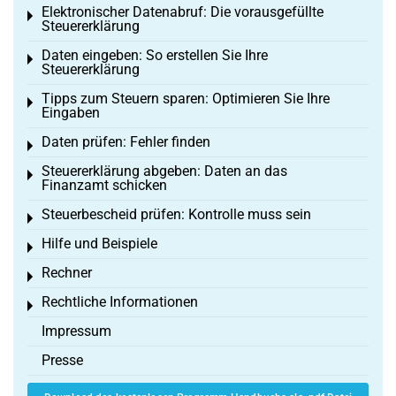
Elektronischer Datenabruf: Die vorausgefüllte
Toggle menu
Steuererklärung
Daten eingeben: So erstellen Sie Ihre
Toggle menu
Steuererklärung
Tipps zum Steuern sparen: Optimieren Sie Ihre
Toggle menu
Eingaben
Daten prüfen: Fehler finden
Toggle menu
Steuererklärung abgeben: Daten an das
Toggle menu
Finanzamt schicken
Steuerbescheid prüfen: Kontrolle muss sein
Toggle menu
Hilfe und Beispiele
Toggle menu
Rechner
Toggle menu
Rechtliche Informationen
Toggle menu
Impressum
Presse