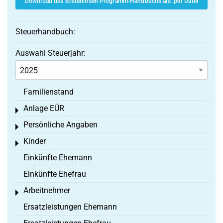
Download des kostenlosen Programm-Handbuchs als .pdf Datei
Steuerhandbuch:
Auswahl Steuerjahr:
Familienstand
Anlage EÜR
Toggle menu
Persönliche Angaben
Toggle menu
Kinder
Toggle menu
Einkünfte Ehemann
Einkünfte Ehefrau
Arbeitnehmer
Toggle menu
Ersatzleistungen Ehemann