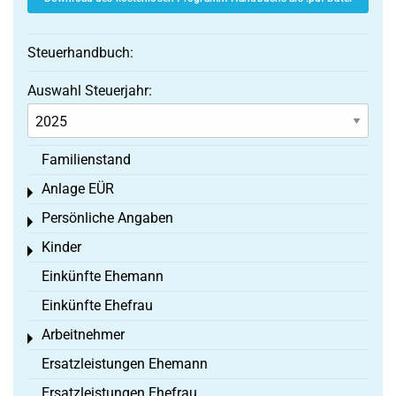
Steuerhandbuch:
Auswahl Steuerjahr:
Familienstand
Anlage EÜR
Toggle menu
Persönliche Angaben
Toggle menu
Kinder
Toggle menu
Einkünfte Ehemann
Einkünfte Ehefrau
Arbeitnehmer
Toggle menu
Ersatzleistungen Ehemann
Ersatzleistungen Ehefrau