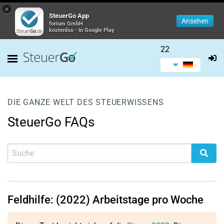
×
SteuerGo App
Ansehen
forium GmbH
kostenlos - In Google Play
22
DIE GANZE WELT DES STEUERWISSENS
SteuerGo FAQs
Feldhilfe: (2022) Arbeitstage pro Woche