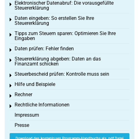
Elektronischer Datenabruf: Die vorausgefüllte
Toggle menu
Steuererklärung
Daten eingeben: So erstellen Sie Ihre
Toggle menu
Steuererklärung
Tipps zum Steuern sparen: Optimieren Sie Ihre
Toggle menu
Eingaben
Daten prüfen: Fehler finden
Toggle menu
Steuererklärung abgeben: Daten an das
Toggle menu
Finanzamt schicken
Steuerbescheid prüfen: Kontrolle muss sein
Toggle menu
Hilfe und Beispiele
Toggle menu
Rechner
Toggle menu
Rechtliche Informationen
Toggle menu
Impressum
Presse
Download des kostenlosen Programm-Handbuchs als .pdf Datei