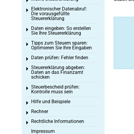
Toggle menu
Elektronischer Datenabruf:
Toggle menu
Die vorausgefüllte
Steuererklärung
Daten eingeben: So erstellen
Toggle menu
Sie Ihre Steuererklärung
Tipps zum Steuern sparen:
Toggle menu
Optimieren Sie Ihre Eingaben
Daten prüfen: Fehler finden
Toggle menu
Steuererklärung abgeben:
Toggle menu
Daten an das Finanzamt
schicken
Steuerbescheid prüfen:
Toggle menu
Kontrolle muss sein
Hilfe und Beispiele
Toggle menu
Rechner
Toggle menu
Rechtliche Informationen
Toggle menu
Impressum