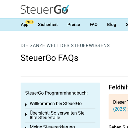
NEU
App
Sicherheit
Preise
FAQ
Blog
DIE GANZE WELT DES STEUERWISSENS
SteuerGo FAQs
Feldhi
SteuerGo Programmhandbuch:
Dieser 
Willkommen bei SteuerGo
Toggle menu
(2025):
Übersicht: So verwalten Sie
Toggle menu
Ihre Steuerfälle
Meine Steuererklärung
Geben Sie