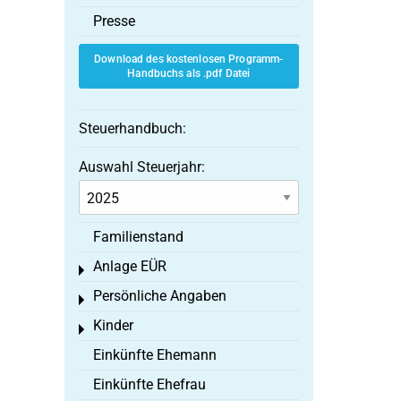
Presse
Download des kostenlosen Programm-
Handbuchs als .pdf Datei
Steuerhandbuch:
Auswahl Steuerjahr:
Familienstand
Anlage EÜR
Toggle menu
Persönliche Angaben
Toggle menu
Kinder
Toggle menu
Einkünfte Ehemann
Einkünfte Ehefrau