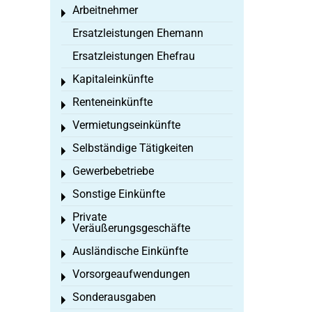
Arbeitnehmer
Toggle menu
Ersatzleistungen Ehemann
Ersatzleistungen Ehefrau
Kapitaleinkünfte
Toggle menu
Renteneinkünfte
Toggle menu
Vermietungseinkünfte
Toggle menu
Selbständige Tätigkeiten
Toggle menu
Gewerbebetriebe
Toggle menu
Sonstige Einkünfte
Toggle menu
Private
Toggle menu
Veräußerungsgeschäfte
Ausländische Einkünfte
Toggle menu
Vorsorgeaufwendungen
Toggle menu
Sonderausgaben
Toggle menu