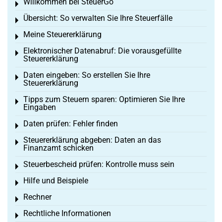
Willkommen bei SteuerGo
Toggle menu
Übersicht: So verwalten Sie Ihre Steuerfälle
Toggle menu
Meine Steuererklärung
Toggle menu
Elektronischer Datenabruf: Die vorausgefüllte
Toggle menu
Steuererklärung
Daten eingeben: So erstellen Sie Ihre
Toggle menu
Steuererklärung
Tipps zum Steuern sparen: Optimieren Sie Ihre
Toggle menu
Eingaben
Daten prüfen: Fehler finden
Toggle menu
Steuererklärung abgeben: Daten an das
Toggle menu
Finanzamt schicken
Steuerbescheid prüfen: Kontrolle muss sein
Toggle menu
Hilfe und Beispiele
Toggle menu
Rechner
Toggle menu
Rechtliche Informationen
Toggle menu