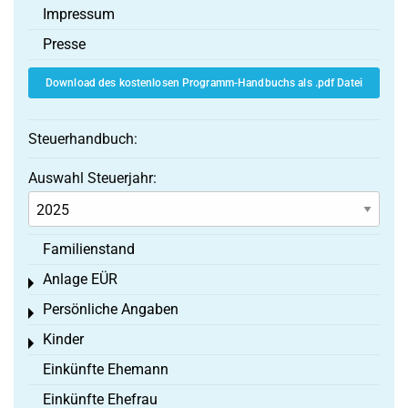
Impressum
Presse
Download des kostenlosen Programm-Handbuchs als .pdf Datei
Steuerhandbuch:
Auswahl Steuerjahr:
Familienstand
Anlage EÜR
Toggle menu
Persönliche Angaben
Toggle menu
Kinder
Toggle menu
Einkünfte Ehemann
Einkünfte Ehefrau