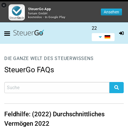
×
SteuerGo App
Ansehen
forium GmbH
kostenlos - In Google Play
22
DIE GANZE WELT DES STEUERWISSENS
SteuerGo FAQs
Feldhilfe: (2022) Durchschnittliches
Vermögen 2022