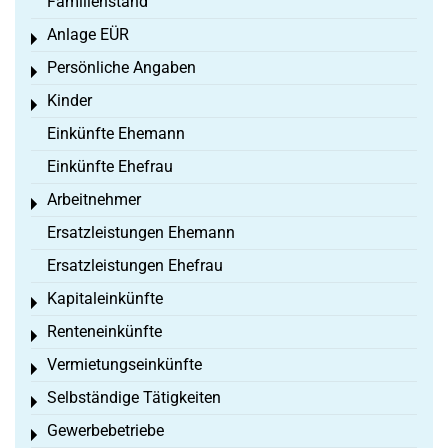
Familienstand
Anlage EÜR
Toggle menu
Persönliche Angaben
Toggle menu
Kinder
Toggle menu
Einkünfte Ehemann
Einkünfte Ehefrau
Arbeitnehmer
Toggle menu
Ersatzleistungen Ehemann
Ersatzleistungen Ehefrau
Kapitaleinkünfte
Toggle menu
Renteneinkünfte
Toggle menu
Vermietungseinkünfte
Toggle menu
Selbständige Tätigkeiten
Toggle menu
Gewerbebetriebe
Toggle menu