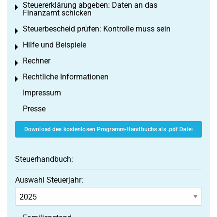
Steuererklärung abgeben: Daten an das
Toggle menu
Finanzamt schicken
Steuerbescheid prüfen: Kontrolle muss sein
Toggle menu
Hilfe und Beispiele
Toggle menu
Rechner
Toggle menu
Rechtliche Informationen
Toggle menu
Impressum
Presse
Download des kostenlosen Programm-Handbuchs als .pdf Datei
Steuerhandbuch:
Auswahl Steuerjahr: