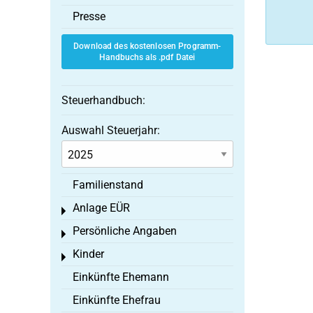
Presse
Download des kostenlosen Programm-
Handbuchs als .pdf Datei
Steuerhandbuch:
Auswahl Steuerjahr:
Familienstand
Anlage EÜR
Toggle menu
Persönliche Angaben
Toggle menu
Kinder
Toggle menu
Einkünfte Ehemann
Einkünfte Ehefrau