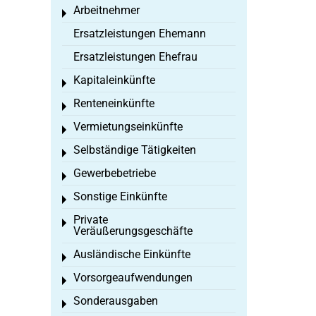
Arbeitnehmer
Toggle menu
Ersatzleistungen Ehemann
Ersatzleistungen Ehefrau
Kapitaleinkünfte
Toggle menu
Renteneinkünfte
Toggle menu
Vermietungseinkünfte
Toggle menu
Selbständige Tätigkeiten
Toggle menu
Gewerbebetriebe
Toggle menu
Sonstige Einkünfte
Toggle menu
Private
Toggle menu
Veräußerungsgeschäfte
Ausländische Einkünfte
Toggle menu
Vorsorgeaufwendungen
Toggle menu
Sonderausgaben
Toggle menu