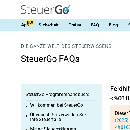
NEU
App
Sicherheit
Preise
FAQ
Blog
DIE GANZE WELT DES STEUERWISSENS
SteuerGo FAQs
Feldhil
SteuerGo Programmhandbuch:
<%010
Willkommen bei SteuerGo
Toggle menu
Dieser 
Übersicht: So verwalten Sie
Toggle menu
Ihre Steuerfälle
(2025):
<%010
Meine Steuererklärung