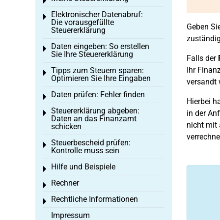
Toggle menu
Elektronischer Datenabruf:
Toggle menu
Die vorausgefüllte
Geben Sie
Steuererklärung
zuständig
Daten eingeben: So erstellen
Toggle menu
Sie Ihre Steuererklärung
Falls der
Ihr Finan
Tipps zum Steuern sparen:
Toggle menu
Optimieren Sie Ihre Eingaben
versandt 
Daten prüfen: Fehler finden
Toggle menu
Hierbei h
Steuererklärung abgeben:
in der An
Toggle menu
Daten an das Finanzamt
nicht mit
schicken
verrechne
Steuerbescheid prüfen:
Toggle menu
Kontrolle muss sein
Hilfe und Beispiele
Toggle menu
Rechner
Toggle menu
Rechtliche Informationen
Toggle menu
Impressum