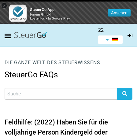
×
SteuerGo App
Ansehen
forium GmbH
kostenlos - In Google Play
22
DIE GANZE WELT DES STEUERWISSENS
SteuerGo FAQs
Feldhilfe: (2022) Haben Sie für die
volljährige Person Kindergeld oder