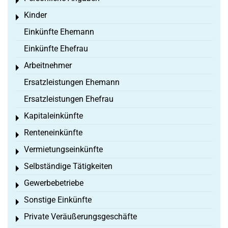
Toggle menu
Kinder
Toggle menu
Einkünfte Ehemann
Einkünfte Ehefrau
Arbeitnehmer
Toggle menu
Ersatzleistungen Ehemann
Ersatzleistungen Ehefrau
Kapitaleinkünfte
Toggle menu
Renteneinkünfte
Toggle menu
Vermietungseinkünfte
Toggle menu
Selbständige Tätigkeiten
Toggle menu
Gewerbebetriebe
Toggle menu
Sonstige Einkünfte
Toggle menu
Private Veräußerungsgeschäfte
Toggle menu