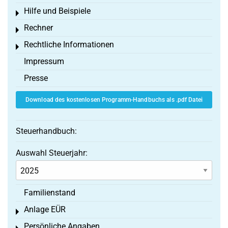
Hilfe und Beispiele
Toggle menu
Rechner
Toggle menu
Rechtliche Informationen
Toggle menu
Impressum
Presse
Download des kostenlosen Programm-Handbuchs als .pdf Datei
Steuerhandbuch:
Auswahl Steuerjahr:
Familienstand
Anlage EÜR
Toggle menu
Persönliche Angaben