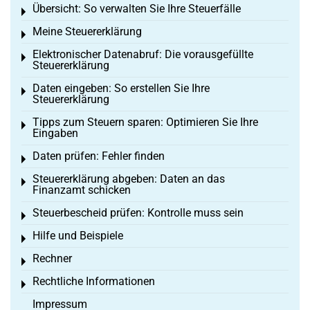
Übersicht: So verwalten Sie Ihre Steuerfälle
Toggle menu
Meine Steuererklärung
Toggle menu
Elektronischer Datenabruf: Die vorausgefüllte
Toggle menu
Steuererklärung
Daten eingeben: So erstellen Sie Ihre
Toggle menu
Steuererklärung
Tipps zum Steuern sparen: Optimieren Sie Ihre
Toggle menu
Eingaben
Daten prüfen: Fehler finden
Toggle menu
Steuererklärung abgeben: Daten an das
Toggle menu
Finanzamt schicken
Steuerbescheid prüfen: Kontrolle muss sein
Toggle menu
Hilfe und Beispiele
Toggle menu
Rechner
Toggle menu
Rechtliche Informationen
Toggle menu
Impressum