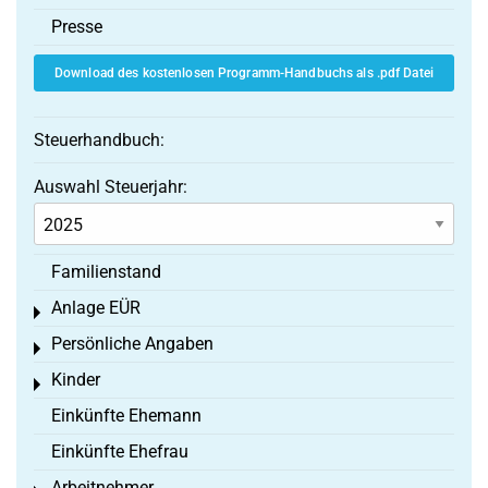
Presse
Download des kostenlosen Programm-Handbuchs als .pdf Datei
Steuerhandbuch:
Auswahl Steuerjahr:
Familienstand
Anlage EÜR
Toggle menu
Persönliche Angaben
Toggle menu
Kinder
Toggle menu
Einkünfte Ehemann
Einkünfte Ehefrau
Arbeitnehmer