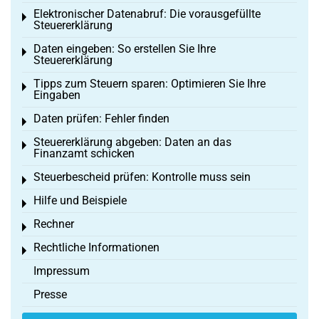
Elektronischer Datenabruf: Die vorausgefüllte
Toggle menu
Steuererklärung
Daten eingeben: So erstellen Sie Ihre
Toggle menu
Steuererklärung
Tipps zum Steuern sparen: Optimieren Sie Ihre
Toggle menu
Eingaben
Daten prüfen: Fehler finden
Toggle menu
Steuererklärung abgeben: Daten an das
Toggle menu
Finanzamt schicken
Steuerbescheid prüfen: Kontrolle muss sein
Toggle menu
Hilfe und Beispiele
Toggle menu
Rechner
Toggle menu
Rechtliche Informationen
Toggle menu
Impressum
Presse