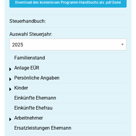
Download des kostenlosen Programm-Handbuchs als .pdf Datei
Steuerhandbuch:
Auswahl Steuerjahr:
Familienstand
Anlage EÜR
Toggle menu
Persönliche Angaben
Toggle menu
Kinder
Toggle menu
Einkünfte Ehemann
Einkünfte Ehefrau
Arbeitnehmer
Toggle menu
Ersatzleistungen Ehemann