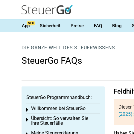
NEU
App
Sicherheit
Preise
FAQ
Blog
DIE GANZE WELT DES STEUERWISSENS
SteuerGo FAQs
Feldhi
SteuerGo Programmhandbuch:
Dieser 
Willkommen bei SteuerGo
Toggle menu
(2025)
Übersicht: So verwalten Sie
Toggle menu
Ihre Steuerfälle
Meine Steuererklärung
Haben Sie