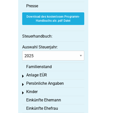
Presse
Download des kostenlosen Programm-
Handbuchs als .pdf Datei
Steuerhandbuch:
Auswahl Steuerjahr:
Familienstand
Anlage EÜR
Toggle menu
Persönliche Angaben
Toggle menu
Kinder
Toggle menu
Einkünfte Ehemann
Einkünfte Ehefrau