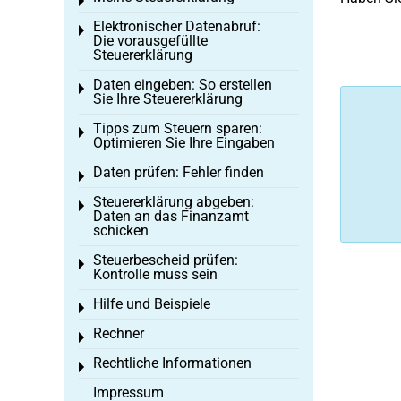
Toggle menu
Elektronischer Datenabruf:
Toggle menu
Die vorausgefüllte
Steuererklärung
Daten eingeben: So erstellen
Toggle menu
Sie Ihre Steuererklärung
Tipps zum Steuern sparen:
Toggle menu
Optimieren Sie Ihre Eingaben
Daten prüfen: Fehler finden
Toggle menu
Steuererklärung abgeben:
Toggle menu
Daten an das Finanzamt
schicken
Steuerbescheid prüfen:
Toggle menu
Kontrolle muss sein
Hilfe und Beispiele
Toggle menu
Rechner
Toggle menu
Rechtliche Informationen
Toggle menu
Impressum