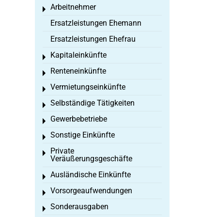
Arbeitnehmer
Toggle menu
Ersatzleistungen Ehemann
Ersatzleistungen Ehefrau
Kapitaleinkünfte
Toggle menu
Renteneinkünfte
Toggle menu
Vermietungseinkünfte
Toggle menu
Selbständige Tätigkeiten
Toggle menu
Gewerbebetriebe
Toggle menu
Sonstige Einkünfte
Toggle menu
Private
Toggle menu
Veräußerungsgeschäfte
Ausländische Einkünfte
Toggle menu
Vorsorgeaufwendungen
Toggle menu
Sonderausgaben
Toggle menu