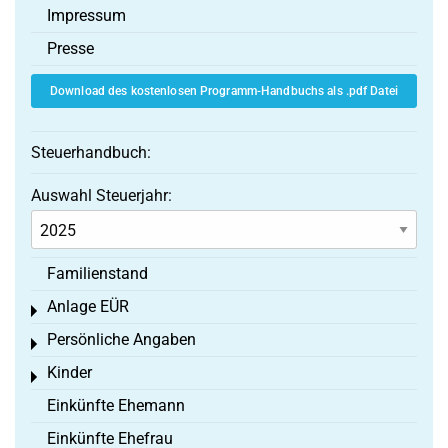
Impressum
Presse
Download des kostenlosen Programm-Handbuchs als .pdf Datei
Steuerhandbuch:
Auswahl Steuerjahr:
Familienstand
Anlage EÜR
Toggle menu
Persönliche Angaben
Toggle menu
Kinder
Toggle menu
Einkünfte Ehemann
Einkünfte Ehefrau