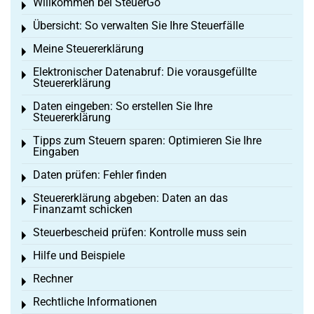
Willkommen bei SteuerGo
Toggle menu
Übersicht: So verwalten Sie Ihre Steuerfälle
Toggle menu
Meine Steuererklärung
Toggle menu
Elektronischer Datenabruf: Die vorausgefüllte
Toggle menu
Steuererklärung
Daten eingeben: So erstellen Sie Ihre
Toggle menu
Steuererklärung
Tipps zum Steuern sparen: Optimieren Sie Ihre
Toggle menu
Eingaben
Daten prüfen: Fehler finden
Toggle menu
Steuererklärung abgeben: Daten an das
Toggle menu
Finanzamt schicken
Steuerbescheid prüfen: Kontrolle muss sein
Toggle menu
Hilfe und Beispiele
Toggle menu
Rechner
Toggle menu
Rechtliche Informationen
Toggle menu