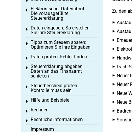
Toggle menu
Elektronischer Datenabruf:
Toggle menu
Zu den
a
Die vorausgefüllte
Steuererklärung
Austaus
Daten eingeben: So erstellen
Toggle menu
Austau
Sie Ihre Steuererklärung
Erneue
Tipps zum Steuern sparen:
Toggle menu
Optimieren Sie Ihre Eingaben
Elektro
Daten prüfen: Fehler finden
Handwe
Toggle menu
Steuererklärung abgeben:
Dach-S
Toggle menu
Daten an das Finanzamt
Neuer 
schicken
Neuer 
Steuerbescheid prüfen:
Toggle menu
Kontrolle muss sein
Neue W
Hilfe und Beispiele
Toggle menu
Neue Be
Rechner
Badren
Toggle menu
Rechtliche Informationen
Sonsti
Toggle menu
Impressum