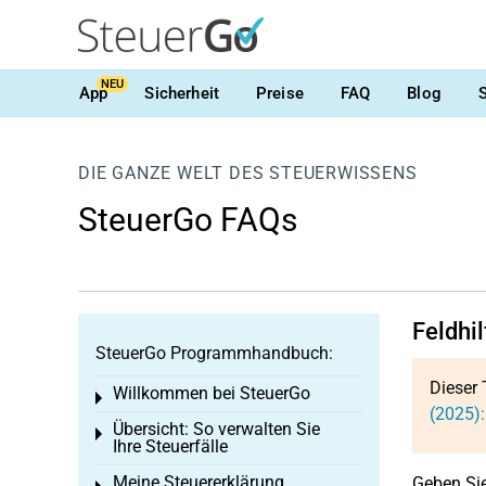
NEU
App
Sicherheit
Preise
FAQ
Blog
DIE GANZE WELT DES STEUERWISSENS
SteuerGo FAQs
Feldhi
SteuerGo Programmhandbuch:
Dieser 
Willkommen bei SteuerGo
Toggle menu
(2025)
Übersicht: So verwalten Sie
Toggle menu
Ihre Steuerfälle
Meine Steuererklärung
Geben Sie