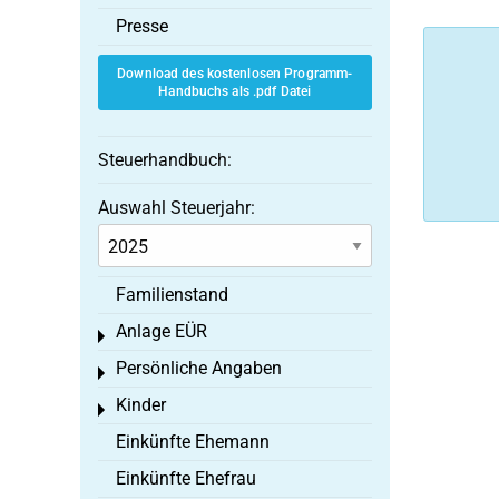
Presse
Download des kostenlosen Programm-
Handbuchs als .pdf Datei
Steuerhandbuch:
Auswahl Steuerjahr:
Familienstand
Anlage EÜR
Toggle menu
Persönliche Angaben
Toggle menu
Kinder
Toggle menu
Einkünfte Ehemann
Einkünfte Ehefrau