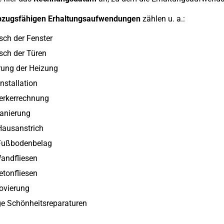
bzugsfähigen Erhaltungsaufwendungen
zählen u. a.:
ch der Fenster
sch der Türen
rung der Heizung
installation
rkerrechnung
anierung
Hausanstrich
Fußbodenbelag
andfliesen
tonfliesen
ovierung
ge Schönheitsreparaturen