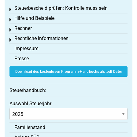
Steuerbescheid prüfen: Kontrolle muss sein
Toggle menu
Hilfe und Beispiele
Toggle menu
Rechner
Toggle menu
Rechtliche Informationen
Toggle menu
Impressum
Presse
Download des kostenlosen Programm-Handbuchs als .pdf Datei
Steuerhandbuch:
Auswahl Steuerjahr:
Familienstand