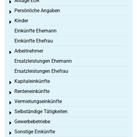
Anlage EÜR
Toggle menu
Persönliche Angaben
Toggle menu
Kinder
Toggle menu
Einkünfte Ehemann
Einkünfte Ehefrau
Arbeitnehmer
Toggle menu
Ersatzleistungen Ehemann
Ersatzleistungen Ehefrau
Kapitaleinkünfte
Toggle menu
Renteneinkünfte
Toggle menu
Vermietungseinkünfte
Toggle menu
Selbständige Tätigkeiten
Toggle menu
Gewerbebetriebe
Toggle menu
Sonstige Einkünfte
Toggle menu