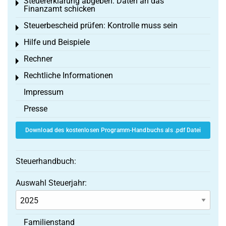
Steuererklärung abgeben: Daten an das
Toggle menu
Finanzamt schicken
Steuerbescheid prüfen: Kontrolle muss sein
Toggle menu
Hilfe und Beispiele
Toggle menu
Rechner
Toggle menu
Rechtliche Informationen
Toggle menu
Impressum
Presse
Download des kostenlosen Programm-Handbuchs als .pdf Datei
Steuerhandbuch:
Auswahl Steuerjahr:
Familienstand