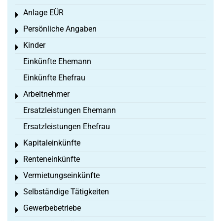
Anlage EÜR
Toggle menu
Persönliche Angaben
Toggle menu
Kinder
Toggle menu
Einkünfte Ehemann
Einkünfte Ehefrau
Arbeitnehmer
Toggle menu
Ersatzleistungen Ehemann
Ersatzleistungen Ehefrau
Kapitaleinkünfte
Toggle menu
Renteneinkünfte
Toggle menu
Vermietungseinkünfte
Toggle menu
Selbständige Tätigkeiten
Toggle menu
Gewerbebetriebe
Toggle menu