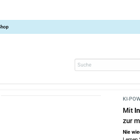
Shop
KI-POW
Mit
I
zur m
Nie wie
Lernen S