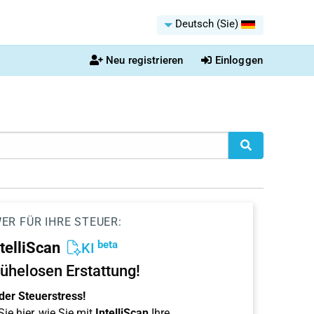
Deutsch (Sie)
Neu registrieren
Einloggen
ER FÜR IHRE STEUER:
beta
ntelliScan
KI
ühelosen Erstattung!
der Steuerstress!
ie hier, wie Sie mit
IntelliScan
Ihre