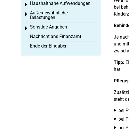
wenn di
Haushaltnahe Aufwendungen
Toggle menu
bei beh
Außergewöhnliche
Kinderz
Toggle menu
Belastungen
Behind
Sonstige Angaben
Toggle menu
Nachricht ans Finanzamt
Je nach
und mi
Ende der Eingaben
zwische
Tipp:
El
hat.
Pflege
Zusätz
steht d
bei P
bei P
bei P