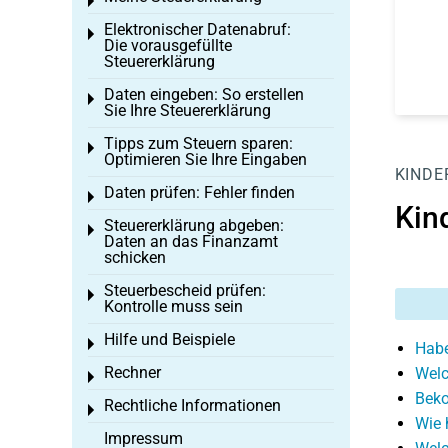
Toggle menu
Elektronischer Datenabruf:
Toggle menu
Die vorausgefüllte
Steuererklärung
Daten eingeben: So erstellen
Toggle menu
Sie Ihre Steuererklärung
Tipps zum Steuern sparen:
Toggle menu
Optimieren Sie Ihre Eingaben
KINDE
Daten prüfen: Fehler finden
Toggle menu
Kin
Steuererklärung abgeben:
Toggle menu
Daten an das Finanzamt
schicken
Steuerbescheid prüfen:
Toggle menu
Kontrolle muss sein
Hilfe und Beispiele
Toggle menu
Habe
Rechner
Welc
Toggle menu
Beko
Rechtliche Informationen
Toggle menu
Wie 
Impressum