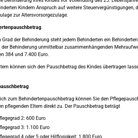
e Behinderung Ihres Kindes vor Vollendung des 25. Lebensjahres
inderten Kindern Anspruch auf weitere Steuervergünstigungen, di
ulage zur Altersvorsorgezulage.
ertenpauschbetrag
 Grad der Behinderung steht jedem Behinderten ein Behinderten
t der Behinderung unmittelbar zusammenhängenden Mehraufwen
n 384 und 7.400 Euro.
tern können sich den Pauschbetrag des Kindes übertragen lass
pauschbetrag
lich zum Behindertenpauschbetrag können Sie den Pflegepausc
en pflegenden Eltern direkt zu. Der Pauschbetrag beträgt
flegegrad 2: 600 Euro
flegegrad 3: 1.100 Euro
flegegrad 4 oder 5 oder Hilflosigkeit: 1.800 Euro