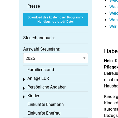
Welc
Presse
Was 
Welc
Download des kostenlosen Programm-
Wann
Handbuchs als .pdf Datei
Wer 
Steuerhandbuch:
Auswahl Steuerjahr:
Habe 
Nein
. 
Pflege
Familienstand
Betreuu
Anlage EÜR
nicht m
Toggle menu
Haushal
Persönliche Angaben
Toggle menu
Kinder
Kinderg
Toggle menu
Kindsch
Einkünfte Ehemann
automat
Einkünfte Ehefrau
Bezugsp