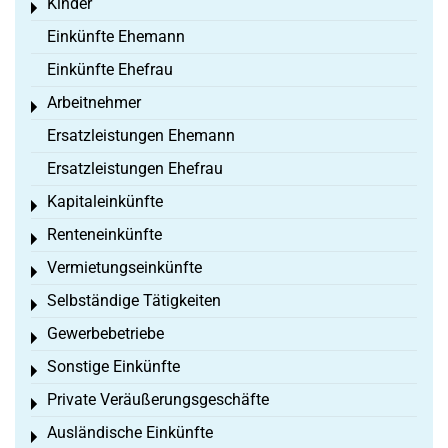
Kinder
Toggle menu
Einkünfte Ehemann
Einkünfte Ehefrau
Arbeitnehmer
Toggle menu
Ersatzleistungen Ehemann
Ersatzleistungen Ehefrau
Kapitaleinkünfte
Toggle menu
Renteneinkünfte
Toggle menu
Vermietungseinkünfte
Toggle menu
Selbständige Tätigkeiten
Toggle menu
Gewerbebetriebe
Toggle menu
Sonstige Einkünfte
Toggle menu
Private Veräußerungsgeschäfte
Toggle menu
Ausländische Einkünfte
Toggle menu