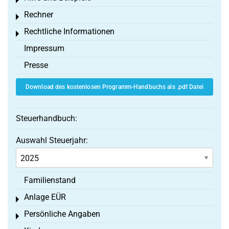
Toggle menu
Rechner
Toggle menu
Rechtliche Informationen
Toggle menu
Impressum
Presse
Download des kostenlosen Programm-Handbuchs als .pdf Datei
Steuerhandbuch:
Auswahl Steuerjahr:
Familienstand
Anlage EÜR
Toggle menu
Persönliche Angaben
Toggle menu