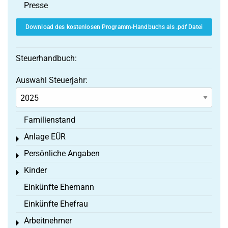
Presse
Download des kostenlosen Programm-Handbuchs als .pdf Datei
Steuerhandbuch:
Auswahl Steuerjahr:
Familienstand
Anlage EÜR
Toggle menu
Persönliche Angaben
Toggle menu
Kinder
Toggle menu
Einkünfte Ehemann
Einkünfte Ehefrau
Arbeitnehmer
Toggle menu