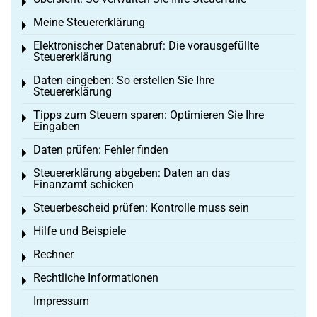
Toggle menu
Meine Steuererklärung
Toggle menu
Elektronischer Datenabruf: Die vorausgefüllte
Toggle menu
Steuererklärung
Daten eingeben: So erstellen Sie Ihre
Toggle menu
Steuererklärung
Tipps zum Steuern sparen: Optimieren Sie Ihre
Toggle menu
Eingaben
Daten prüfen: Fehler finden
Toggle menu
Steuererklärung abgeben: Daten an das
Toggle menu
Finanzamt schicken
Steuerbescheid prüfen: Kontrolle muss sein
Toggle menu
Hilfe und Beispiele
Toggle menu
Rechner
Toggle menu
Rechtliche Informationen
Toggle menu
Impressum