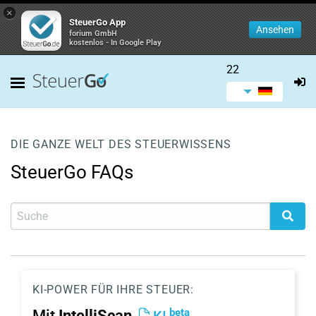
×
SteuerGo App
Ansehen
forium GmbH
kostenlos - In Google Play
22
DIE GANZE WELT DES STEUERWISSENS
SteuerGo FAQs
KI-POWER FÜR IHRE STEUER:
beta
Mit
IntelliScan