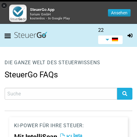
×
SteuerGo App
Ansehen
forium GmbH
kostenlos - In Google Play
22
DIE GANZE WELT DES STEUERWISSENS
SteuerGo FAQs
KI-POWER FÜR IHRE STEUER:
beta
Mit
IntelliScan