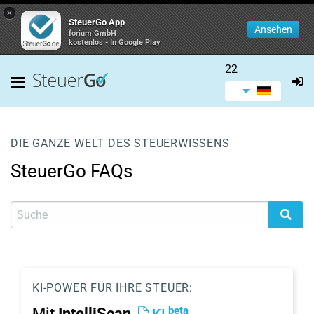
×
SteuerGo App
Ansehen
forium GmbH
kostenlos - In Google Play
22
DIE GANZE WELT DES STEUERWISSENS
SteuerGo FAQs
KI-POWER FÜR IHRE STEUER:
beta
Mit
IntelliScan