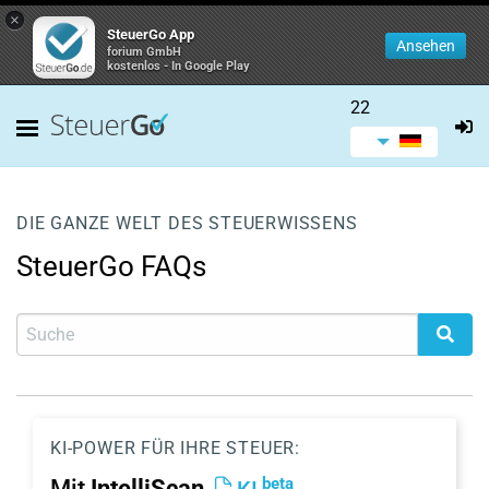
×
SteuerGo App
Ansehen
forium GmbH
kostenlos - In Google Play
22
DIE GANZE WELT DES STEUERWISSENS
SteuerGo FAQs
KI-POWER FÜR IHRE STEUER:
beta
Mit
IntelliScan