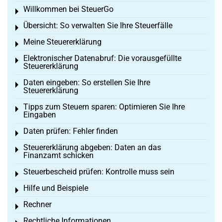
Willkommen bei SteuerGo
Toggle menu
Übersicht: So verwalten Sie Ihre Steuerfälle
Toggle menu
Meine Steuererklärung
Toggle menu
Elektronischer Datenabruf: Die vorausgefüllte
Toggle menu
Steuererklärung
Daten eingeben: So erstellen Sie Ihre
Toggle menu
Steuererklärung
Tipps zum Steuern sparen: Optimieren Sie Ihre
Toggle menu
Eingaben
Daten prüfen: Fehler finden
Toggle menu
Steuererklärung abgeben: Daten an das
Toggle menu
Finanzamt schicken
Steuerbescheid prüfen: Kontrolle muss sein
Toggle menu
Hilfe und Beispiele
Toggle menu
Rechner
Toggle menu
Rechtliche Informationen