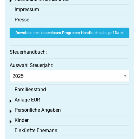
Toggle menu
Impressum
Presse
Download des kostenlosen Programm-Handbuchs als .pdf Datei
Steuerhandbuch:
Auswahl Steuerjahr:
Familienstand
Anlage EÜR
Toggle menu
Persönliche Angaben
Toggle menu
Kinder
Toggle menu
Einkünfte Ehemann