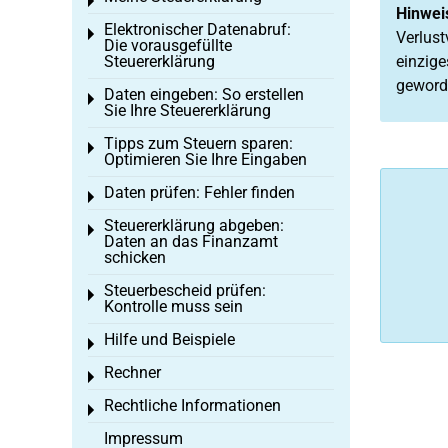
Toggle menu
Hinwei
Elektronischer Datenabruf:
Toggle menu
Verlust
Die vorausgefüllte
Steuererklärung
einzige
geword
Daten eingeben: So erstellen
Toggle menu
Sie Ihre Steuererklärung
Tipps zum Steuern sparen:
Toggle menu
Optimieren Sie Ihre Eingaben
Daten prüfen: Fehler finden
Toggle menu
Steuererklärung abgeben:
Toggle menu
Daten an das Finanzamt
schicken
Steuerbescheid prüfen:
Toggle menu
Kontrolle muss sein
Hilfe und Beispiele
Toggle menu
Rechner
Toggle menu
Rechtliche Informationen
Toggle menu
Impressum