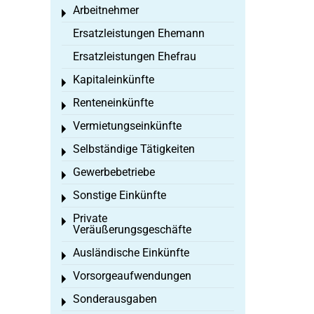
Arbeitnehmer
Toggle menu
Ersatzleistungen Ehemann
Ersatzleistungen Ehefrau
Kapitaleinkünfte
Toggle menu
Renteneinkünfte
Toggle menu
Vermietungseinkünfte
Toggle menu
Selbständige Tätigkeiten
Toggle menu
Gewerbebetriebe
Toggle menu
Sonstige Einkünfte
Toggle menu
Private
Toggle menu
Veräußerungsgeschäfte
Ausländische Einkünfte
Toggle menu
Vorsorgeaufwendungen
Toggle menu
Sonderausgaben
Toggle menu