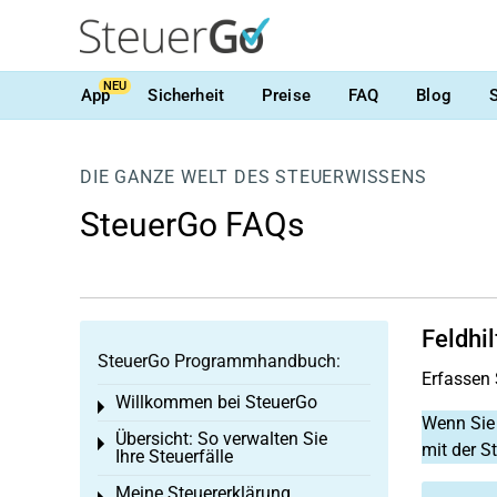
NEU
App
Sicherheit
Preise
FAQ
Blog
DIE GANZE WELT DES STEUERWISSENS
SteuerGo FAQs
Feldhil
SteuerGo Programmhandbuch:
Erfassen 
Willkommen bei SteuerGo
Toggle menu
Wenn Si
Übersicht: So verwalten Sie
Toggle menu
mit der S
Ihre Steuerfälle
Meine Steuererklärung