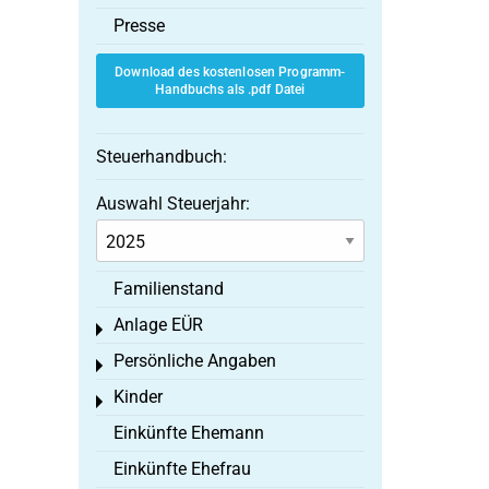
Presse
Download des kostenlosen Programm-
Handbuchs als .pdf Datei
Steuerhandbuch:
Auswahl Steuerjahr:
Familienstand
Anlage EÜR
Toggle menu
Persönliche Angaben
Toggle menu
Kinder
Toggle menu
Einkünfte Ehemann
Einkünfte Ehefrau