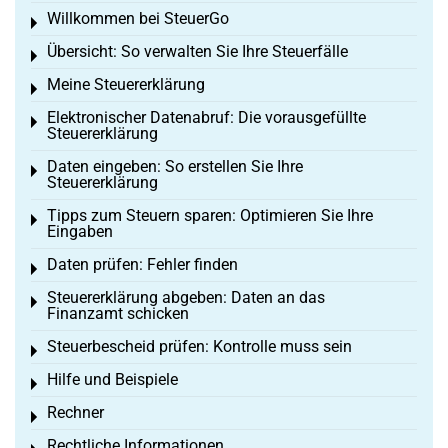
Willkommen bei SteuerGo
Toggle menu
Übersicht: So verwalten Sie Ihre Steuerfälle
Toggle menu
Meine Steuererklärung
Toggle menu
Elektronischer Datenabruf: Die vorausgefüllte
Toggle menu
Steuererklärung
Daten eingeben: So erstellen Sie Ihre
Toggle menu
Steuererklärung
Tipps zum Steuern sparen: Optimieren Sie Ihre
Toggle menu
Eingaben
Daten prüfen: Fehler finden
Toggle menu
Steuererklärung abgeben: Daten an das
Toggle menu
Finanzamt schicken
Steuerbescheid prüfen: Kontrolle muss sein
Toggle menu
Hilfe und Beispiele
Toggle menu
Rechner
Toggle menu
Rechtliche Informationen