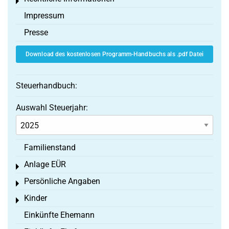
Toggle menu
Impressum
Presse
Download des kostenlosen Programm-Handbuchs als .pdf Datei
Steuerhandbuch:
Auswahl Steuerjahr:
Familienstand
Anlage EÜR
Toggle menu
Persönliche Angaben
Toggle menu
Kinder
Toggle menu
Einkünfte Ehemann