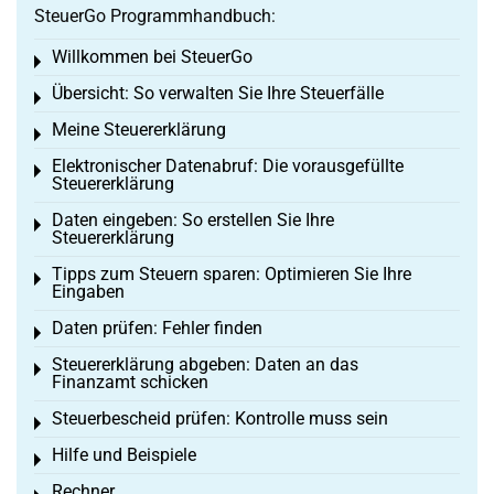
SteuerGo Programmhandbuch:
Willkommen bei SteuerGo
Toggle menu
Übersicht: So verwalten Sie Ihre Steuerfälle
Toggle menu
Meine Steuererklärung
Toggle menu
Elektronischer Datenabruf: Die vorausgefüllte
Toggle menu
Steuererklärung
Daten eingeben: So erstellen Sie Ihre
Toggle menu
Steuererklärung
Tipps zum Steuern sparen: Optimieren Sie Ihre
Toggle menu
Eingaben
Daten prüfen: Fehler finden
Toggle menu
Steuererklärung abgeben: Daten an das
Toggle menu
Finanzamt schicken
Steuerbescheid prüfen: Kontrolle muss sein
Toggle menu
Hilfe und Beispiele
Toggle menu
Rechner