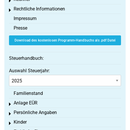
Toggle menu
Rechtliche Informationen
Toggle menu
Impressum
Presse
Download des kostenlosen Programm-Handbuchs als .pdf Datei
Steuerhandbuch:
Auswahl Steuerjahr:
Familienstand
Anlage EÜR
Toggle menu
Persönliche Angaben
Toggle menu
Kinder
Toggle menu