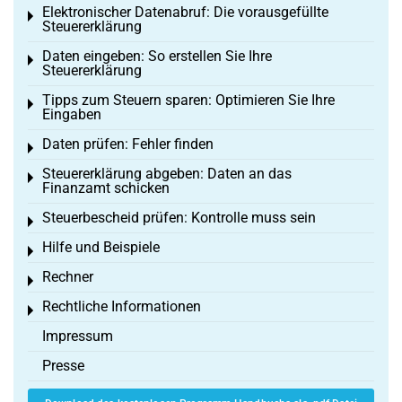
Elektronischer Datenabruf: Die vorausgefüllte
Toggle menu
Steuererklärung
Daten eingeben: So erstellen Sie Ihre
Toggle menu
Steuererklärung
Tipps zum Steuern sparen: Optimieren Sie Ihre
Toggle menu
Eingaben
Daten prüfen: Fehler finden
Toggle menu
Steuererklärung abgeben: Daten an das
Toggle menu
Finanzamt schicken
Steuerbescheid prüfen: Kontrolle muss sein
Toggle menu
Hilfe und Beispiele
Toggle menu
Rechner
Toggle menu
Rechtliche Informationen
Toggle menu
Impressum
Presse