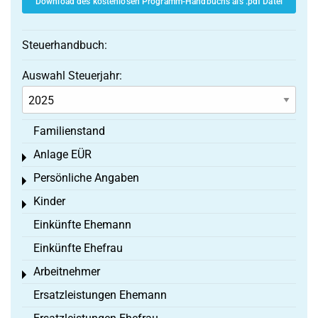
Download des kostenlosen Programm-Handbuchs als .pdf Datei
Steuerhandbuch:
Auswahl Steuerjahr:
Familienstand
Anlage EÜR
Toggle menu
Persönliche Angaben
Toggle menu
Kinder
Toggle menu
Einkünfte Ehemann
Einkünfte Ehefrau
Arbeitnehmer
Toggle menu
Ersatzleistungen Ehemann