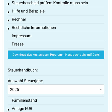
Steuerbescheid prüfen: Kontrolle muss sein
Toggle menu
Hilfe und Beispiele
Toggle menu
Rechner
Toggle menu
Rechtliche Informationen
Toggle menu
Impressum
Presse
Download des kostenlosen Programm-Handbuchs als .pdf Datei
Steuerhandbuch:
Auswahl Steuerjahr:
Familienstand
Anlage EÜR
Toggle menu