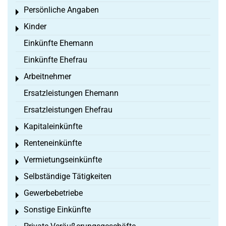
Persönliche Angaben
Toggle menu
Kinder
Toggle menu
Einkünfte Ehemann
Einkünfte Ehefrau
Arbeitnehmer
Toggle menu
Ersatzleistungen Ehemann
Ersatzleistungen Ehefrau
Kapitaleinkünfte
Toggle menu
Renteneinkünfte
Toggle menu
Vermietungseinkünfte
Toggle menu
Selbständige Tätigkeiten
Toggle menu
Gewerbebetriebe
Toggle menu
Sonstige Einkünfte
Toggle menu