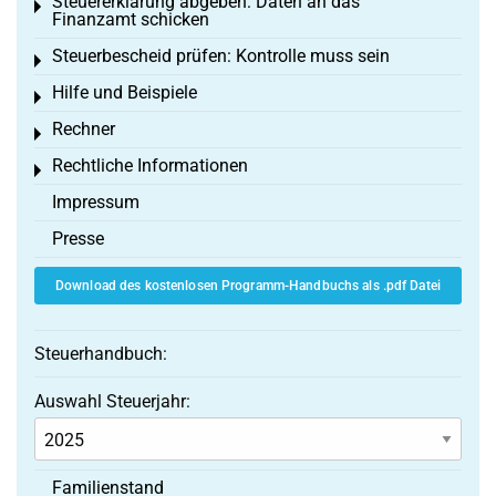
Steuererklärung abgeben: Daten an das
Toggle menu
Finanzamt schicken
Steuerbescheid prüfen: Kontrolle muss sein
Toggle menu
Hilfe und Beispiele
Toggle menu
Rechner
Toggle menu
Rechtliche Informationen
Toggle menu
Impressum
Presse
Download des kostenlosen Programm-Handbuchs als .pdf Datei
Steuerhandbuch:
Auswahl Steuerjahr:
Familienstand