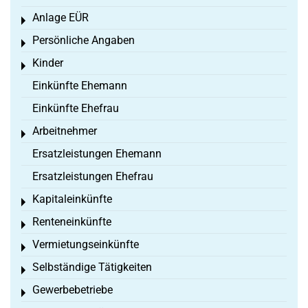
Anlage EÜR
Toggle menu
Persönliche Angaben
Toggle menu
Kinder
Toggle menu
Einkünfte Ehemann
Einkünfte Ehefrau
Arbeitnehmer
Toggle menu
Ersatzleistungen Ehemann
Ersatzleistungen Ehefrau
Kapitaleinkünfte
Toggle menu
Renteneinkünfte
Toggle menu
Vermietungseinkünfte
Toggle menu
Selbständige Tätigkeiten
Toggle menu
Gewerbebetriebe
Toggle menu