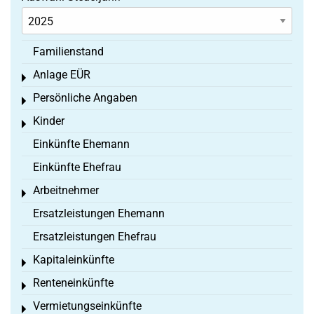
Familienstand
Anlage EÜR
Toggle menu
Persönliche Angaben
Toggle menu
Kinder
Toggle menu
Einkünfte Ehemann
Einkünfte Ehefrau
Arbeitnehmer
Toggle menu
Ersatzleistungen Ehemann
Ersatzleistungen Ehefrau
Kapitaleinkünfte
Toggle menu
Renteneinkünfte
Toggle menu
Vermietungseinkünfte
Toggle menu