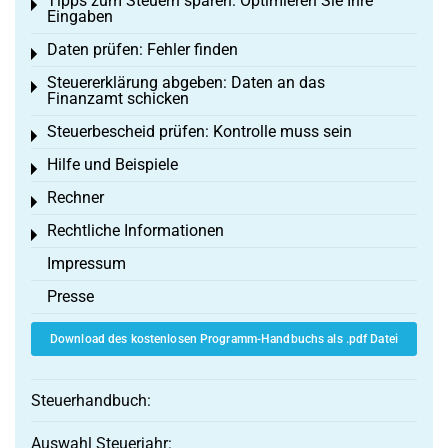
Tipps zum Steuern sparen: Optimieren Sie Ihre
Toggle menu
Eingaben
Daten prüfen: Fehler finden
Toggle menu
Steuererklärung abgeben: Daten an das
Toggle menu
Finanzamt schicken
Steuerbescheid prüfen: Kontrolle muss sein
Toggle menu
Hilfe und Beispiele
Toggle menu
Rechner
Toggle menu
Rechtliche Informationen
Toggle menu
Impressum
Presse
Download des kostenlosen Programm-Handbuchs als .pdf Datei
Steuerhandbuch:
Auswahl Steuerjahr: