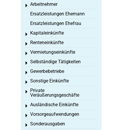
Arbeitnehmer
Toggle menu
Ersatzleistungen Ehemann
Ersatzleistungen Ehefrau
Kapitaleinkünfte
Toggle menu
Renteneinkünfte
Toggle menu
Vermietungseinkünfte
Toggle menu
Selbständige Tätigkeiten
Toggle menu
Gewerbebetriebe
Toggle menu
Sonstige Einkünfte
Toggle menu
Private
Toggle menu
Veräußerungsgeschäfte
Ausländische Einkünfte
Toggle menu
Vorsorgeaufwendungen
Toggle menu
Sonderausgaben
Toggle menu