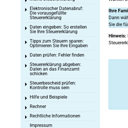
Toggle menu
Elektronischer Datenabruf:
Toggle menu
Ihre Fami
Die vorausgefüllte
Steuererklärung
Dann wähl
Sie die f
Daten eingeben: So erstellen
Toggle menu
Sie Ihre Steuererklärung
Hinweis:
Tipps zum Steuern sparen:
Toggle menu
Steuererk
Optimieren Sie Ihre Eingaben
Daten prüfen: Fehler finden
Toggle menu
Steuererklärung abgeben:
Toggle menu
Daten an das Finanzamt
schicken
Steuerbescheid prüfen:
Toggle menu
Kontrolle muss sein
Hilfe und Beispiele
Toggle menu
Rechner
Toggle menu
Rechtliche Informationen
Toggle menu
Impressum