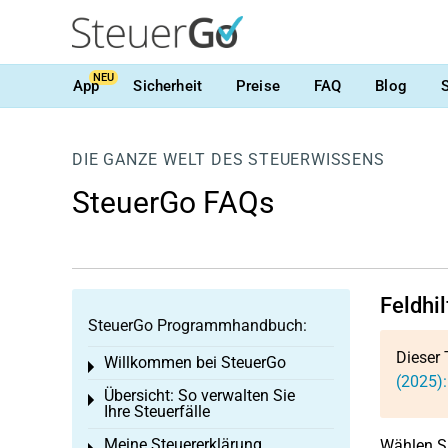
NEU
App
Sicherheit
Preise
FAQ
Blog
DIE GANZE WELT DES STEUERWISSENS
SteuerGo FAQs
Feldhil
SteuerGo Programmhandbuch:
Dieser 
Willkommen bei SteuerGo
Toggle menu
(2025):
Übersicht: So verwalten Sie
Toggle menu
Ihre Steuerfälle
Meine Steuererklärung
Wählen Si