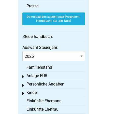
Presse
Download des kostenlosen Programm-
Handbuchs als .pdf Datei
Steuerhandbuch:
Auswahl Steuerjahr:
Familienstand
Anlage EÜR
Toggle menu
Persönliche Angaben
Toggle menu
Kinder
Toggle menu
Einkünfte Ehemann
Einkünfte Ehefrau