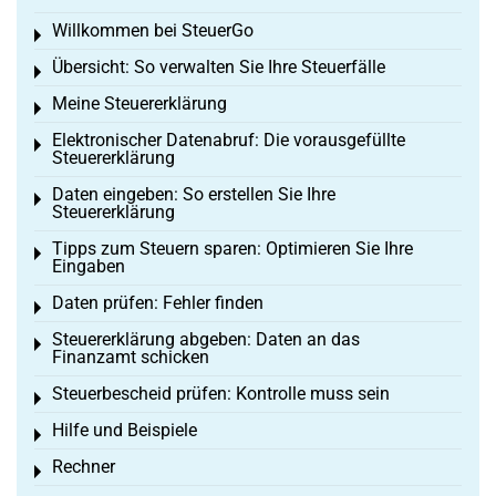
Willkommen bei SteuerGo
Toggle menu
Übersicht: So verwalten Sie Ihre Steuerfälle
Toggle menu
Meine Steuererklärung
Toggle menu
Elektronischer Datenabruf: Die vorausgefüllte
Toggle menu
Steuererklärung
Daten eingeben: So erstellen Sie Ihre
Toggle menu
Steuererklärung
Tipps zum Steuern sparen: Optimieren Sie Ihre
Toggle menu
Eingaben
Daten prüfen: Fehler finden
Toggle menu
Steuererklärung abgeben: Daten an das
Toggle menu
Finanzamt schicken
Steuerbescheid prüfen: Kontrolle muss sein
Toggle menu
Hilfe und Beispiele
Toggle menu
Rechner
Toggle menu