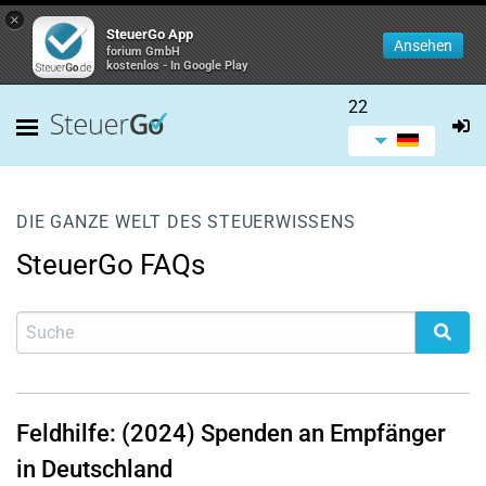
×
SteuerGo App
Ansehen
forium GmbH
kostenlos - In Google Play
22
DIE GANZE WELT DES STEUERWISSENS
SteuerGo FAQs
Feldhilfe: (2024) Spenden an Empfänger
in Deutschland