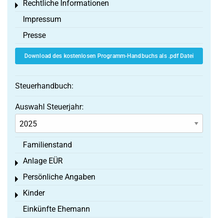
Rechtliche Informationen
Toggle menu
Impressum
Presse
Download des kostenlosen Programm-Handbuchs als .pdf Datei
Steuerhandbuch:
Auswahl Steuerjahr:
Familienstand
Anlage EÜR
Toggle menu
Persönliche Angaben
Toggle menu
Kinder
Toggle menu
Einkünfte Ehemann