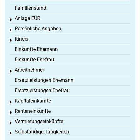
Familienstand
Anlage EÜR
Toggle menu
Persönliche Angaben
Toggle menu
Kinder
Toggle menu
Einkünfte Ehemann
Einkünfte Ehefrau
Arbeitnehmer
Toggle menu
Ersatzleistungen Ehemann
Ersatzleistungen Ehefrau
Kapitaleinkünfte
Toggle menu
Renteneinkünfte
Toggle menu
Vermietungseinkünfte
Toggle menu
Selbständige Tätigkeiten
Toggle menu