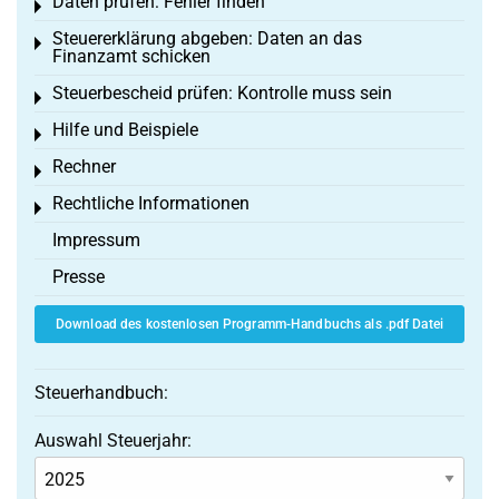
Daten prüfen: Fehler finden
Toggle menu
Steuererklärung abgeben: Daten an das
Toggle menu
Finanzamt schicken
Steuerbescheid prüfen: Kontrolle muss sein
Toggle menu
Hilfe und Beispiele
Toggle menu
Rechner
Toggle menu
Rechtliche Informationen
Toggle menu
Impressum
Presse
Download des kostenlosen Programm-Handbuchs als .pdf Datei
Steuerhandbuch:
Auswahl Steuerjahr: