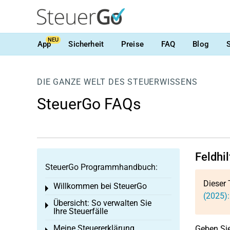
NEU
App
Sicherheit
Preise
FAQ
Blog
DIE GANZE WELT DES STEUERWISSENS
SteuerGo FAQs
Feldhi
SteuerGo Programmhandbuch:
Dieser 
Willkommen bei SteuerGo
Toggle menu
(2025)
Übersicht: So verwalten Sie
Toggle menu
Ihre Steuerfälle
Meine Steuererklärung
Geben Sie