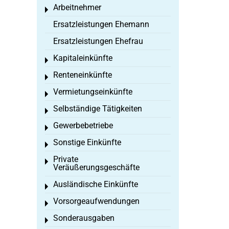
Arbeitnehmer
Toggle menu
Ersatzleistungen Ehemann
Ersatzleistungen Ehefrau
Kapitaleinkünfte
Toggle menu
Renteneinkünfte
Toggle menu
Vermietungseinkünfte
Toggle menu
Selbständige Tätigkeiten
Toggle menu
Gewerbebetriebe
Toggle menu
Sonstige Einkünfte
Toggle menu
Private
Toggle menu
Veräußerungsgeschäfte
Ausländische Einkünfte
Toggle menu
Vorsorgeaufwendungen
Toggle menu
Sonderausgaben
Toggle menu