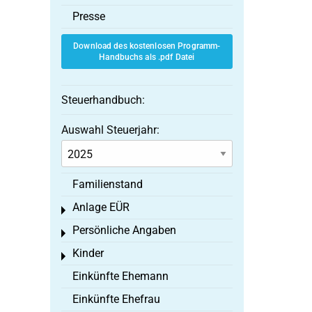
Presse
Download des kostenlosen Programm-
Handbuchs als .pdf Datei
Steuerhandbuch:
Auswahl Steuerjahr:
Familienstand
Anlage EÜR
Toggle menu
Persönliche Angaben
Toggle menu
Kinder
Toggle menu
Einkünfte Ehemann
Einkünfte Ehefrau