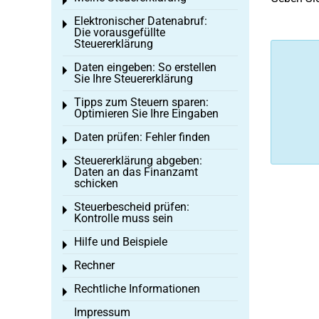
Toggle menu
Elektronischer Datenabruf:
Toggle menu
Die vorausgefüllte
Steuererklärung
Daten eingeben: So erstellen
Toggle menu
Sie Ihre Steuererklärung
Tipps zum Steuern sparen:
Toggle menu
Optimieren Sie Ihre Eingaben
Daten prüfen: Fehler finden
Toggle menu
Steuererklärung abgeben:
Toggle menu
Daten an das Finanzamt
schicken
Steuerbescheid prüfen:
Toggle menu
Kontrolle muss sein
Hilfe und Beispiele
Toggle menu
Rechner
Toggle menu
Rechtliche Informationen
Toggle menu
Impressum