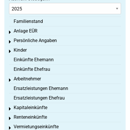
Familienstand
Anlage EÜR
Toggle menu
Persönliche Angaben
Toggle menu
Kinder
Toggle menu
Einkünfte Ehemann
Einkünfte Ehefrau
Arbeitnehmer
Toggle menu
Ersatzleistungen Ehemann
Ersatzleistungen Ehefrau
Kapitaleinkünfte
Toggle menu
Renteneinkünfte
Toggle menu
Vermietungseinkünfte
Toggle menu