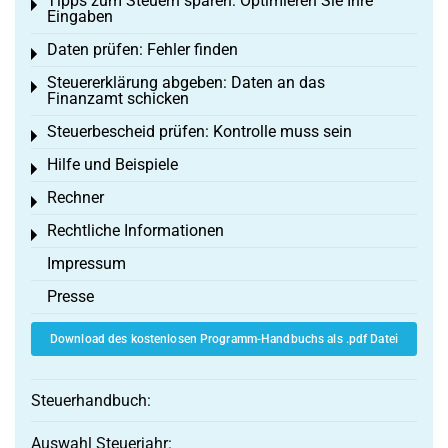
Tipps zum Steuern sparen: Optimieren Sie Ihre
Toggle menu
Eingaben
Daten prüfen: Fehler finden
Toggle menu
Steuererklärung abgeben: Daten an das
Toggle menu
Finanzamt schicken
Steuerbescheid prüfen: Kontrolle muss sein
Toggle menu
Hilfe und Beispiele
Toggle menu
Rechner
Toggle menu
Rechtliche Informationen
Toggle menu
Impressum
Presse
Download des kostenlosen Programm-Handbuchs als .pdf Datei
Steuerhandbuch:
Auswahl Steuerjahr: