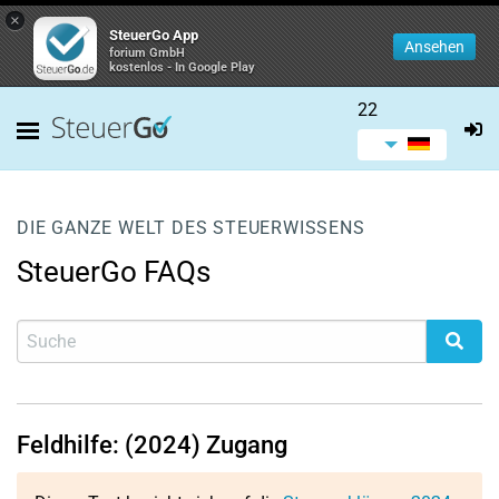
×
SteuerGo App
Ansehen
forium GmbH
kostenlos - In Google Play
22
DIE GANZE WELT DES STEUERWISSENS
SteuerGo FAQs
Feldhilfe: (2024) Zugang