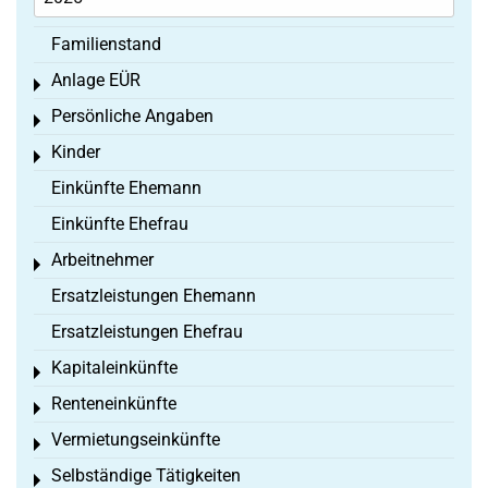
Familienstand
Anlage EÜR
Toggle menu
Persönliche Angaben
Toggle menu
Kinder
Toggle menu
Einkünfte Ehemann
Einkünfte Ehefrau
Arbeitnehmer
Toggle menu
Ersatzleistungen Ehemann
Ersatzleistungen Ehefrau
Kapitaleinkünfte
Toggle menu
Renteneinkünfte
Toggle menu
Vermietungseinkünfte
Toggle menu
Selbständige Tätigkeiten
Toggle menu