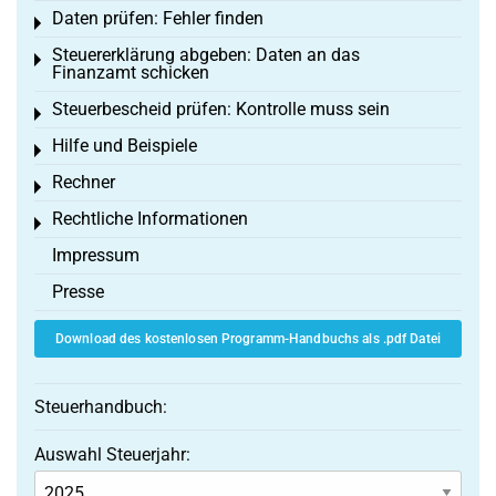
Daten prüfen: Fehler finden
Toggle menu
Steuererklärung abgeben: Daten an das
Toggle menu
Finanzamt schicken
Steuerbescheid prüfen: Kontrolle muss sein
Toggle menu
Hilfe und Beispiele
Toggle menu
Rechner
Toggle menu
Rechtliche Informationen
Toggle menu
Impressum
Presse
Download des kostenlosen Programm-Handbuchs als .pdf Datei
Steuerhandbuch:
Auswahl Steuerjahr: